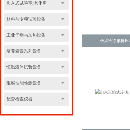
步入式试验室/老化房
材料与专项试验设备
工业干燥与加热设备
低温冷冻箱杭州
培养箱设系列设备
恒温液体试验设备
阻燃性能检测设备
配套检查仪器