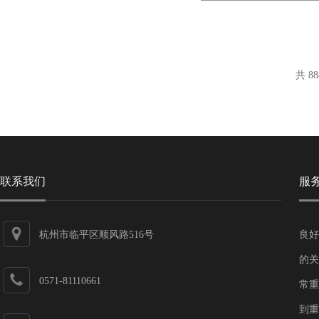
共 8
联系我们
服
杭州市临平区顺风路516号
良好
的关
0571-81110661
常重
到重