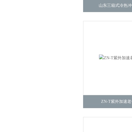
山东三箱式冷热冲
ZN-T紫外加速