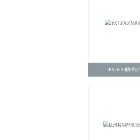
IPX7IPX8防