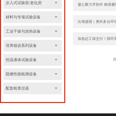
步入式试验室/老化房
凝心聚力齐协作 精准
材料与专项试验设备
出海捷报｜奥科多台环
工业干燥与加热设备
加急赶工保交付！我司
培养箱设系列设备
共
恒温液体试验设备
阻燃性能检测设备
配套检查仪器