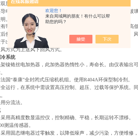
用双层硅橡胶密封材料。
欢迎您！
导电膜钢化中空玻璃，尺寸大小为200×300mm为防止低温时
来自局域网的朋友！有什么可以帮
照明。
助您的吗？
有带塞子的φ50mm测试孔，塞子材料为硅橡胶低发泡，能耐高
室后侧设置有一个空气调节柜，在其间安装蒸发器、电加热器、
置于出风口。
送风方式为上送风下回风方式。
制冷系统
架镍铬丝电加热器，此加热器热惰性小，寿命长。由仪表输出可
靠。
法国“泰康”全封闭式压缩机机组。使用R404A环保型制冷剂。
安全运行，在系统中需设置高压控制、超压、过载等保护系统。
况。
采用分流法。
统
：采用高精度数显温控仪，控制精确、平稳，长期运转不漂移。
100测温传感器。
出采用固态继电器过零触发，以降低噪声，减少污染，方便维修