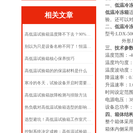
一、
低温冷
低温冷冻箱
相关文章
验。还可以
二
、
低温冷
型号:LDX-50
高低温试验箱温度降不下去？90%的故障都是这几个原因！
外形尺寸：D×
别以为只是设备名称不同了！恒温与交变试验箱怎么选
三、技术参
温度范围：-4
高低温试验箱核心保养技巧
温度均匀度：
温度波动度：≤
高低温试验箱的的保温材料是什么
降温速率：0.7
寒冷的冬天，试验设备开启时需要注意哪些呢
升温速率：1.0
时间设定范围
高低温试验箱故障检测与排除方法
电源电压：38
设备总功率：3
热负载对高低温试验箱选型的影响机制及客户决策指南
四、箱体结
选型避坑！高低温试验箱工作室尺寸，选对才不浪费、测的准
整个箱体采
箱体内侧采用
控制系统决定成败：高低温试验箱的 “大脑” 究竟有多强？