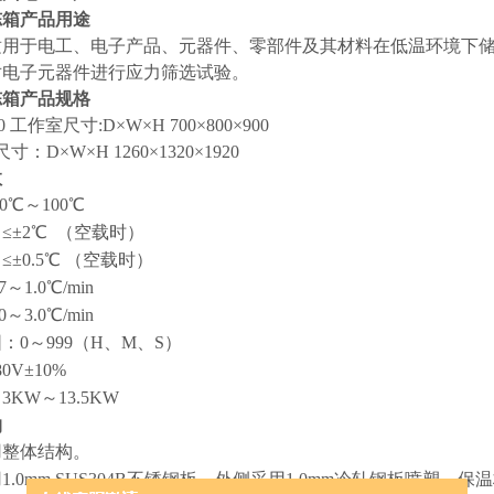
冻箱
产品用途
适用于电工、电子产品、元器件、零部件及其材料在低温环境下
对电子元器件进行应力筛选试验。
冻箱
产品规格
0 工作室尺寸:D×W×H 700×800×900
W×H 1260×1320×1920
数
0℃～100℃
≤±2℃ （空载时）
±0.5℃ （空载时）
～1.0℃/min
～3.0℃/min
：0～999（H、M、S）
0V±10%
KW～13.5KW
构
用整体结构。
1.0mm SUS304B不锈钢板，外侧采用1.0mm冷轧钢板喷塑