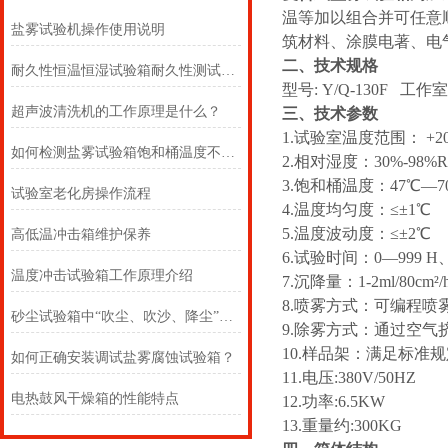
温等加以组合并可任意
盐雾试验机操作使用说明
筑材料、涂膜电著、电
二、技术规格
耐久性恒温恒湿试验箱耐久性测试的关键
型号: Y/Q-130F 工作室尺
超声波清洗机的工作原理是什么？
三、技术参数
1.试验室温度范围： +2
如何检测盐雾试验箱饱和桶温度不达标
2.相对湿度：30%-98%R
3.饱和桶温度：47℃—7
试验室老化房操作流程
4.温度均匀度：≤±1℃
5.温度波动度：≤±2℃
高低温冲击箱维护保养
6.试验时间：0—999 
温度冲击试验箱工作原理介绍
7.沉降量：1-2ml/80cm²/
8.喷雾方式：可编程喷
砂尘试验箱中“吹尘、吹沙、降尘”三种试验对于风速的要求
9.除雾方式：通过空气
10.样品架：满足标准
如何正确安装调试盐雾腐蚀试验箱？
11.电压:380V/50HZ
电热鼓风干燥箱的性能特点
12.功率:6.5KW
13.重量约:300KG