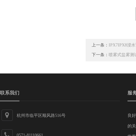
上一条：
IPX7IPX
下一条：
喷雾式盐雾测
联系我们
服
杭州市临平区顺风路516号
良好
的关
0571-81110661