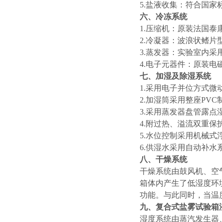
5.盐液收集：符合国家
六、冷冻系统
1.压缩机：原装法国泰
2.冷凝器：波浪状鳍片
3.蒸发器：实验室内
4.电子元器件：原装
七、加湿及除湿系统
1.采用电子并位方式微
2.加湿筒采用整座PVC
3.采用蒸发器盘管露点
4.附过热、溢流双重保
5.水位控制采用机械
6.供湿水采用自动补
八、干燥系统
干燥系统由鼓风机、空
箱体内产生了低湿度环
功能。与此同时，当温
九、复合式盐雾试验箱
湿度系统由蒸汽发生器