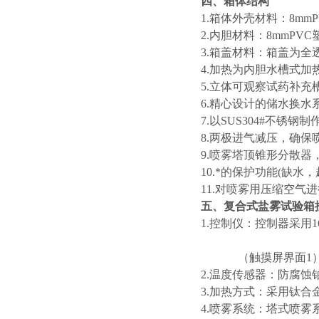
四、箱体结构
1.箱体外壳材料：8m
2.内胆材料：8mmPV
3.箱盖材料：箱盖为全
4.加热为内胆水槽式
5.立体可观察试药补
6.精心设计的储水换
7.以SUS304#不
8.两极进气减压，确保
9.喷雾塔顶锥形分散
10.*的保护功能(缺
11.对喷雾用压缩空
五、复合式盐雾试验箱
1.控制仪：控制器采用1
（触摸屏界面1
2.温度传感器：防腐蚀铂金
3.加热方式：采用钛合
4.喷雾系统：塔式喷