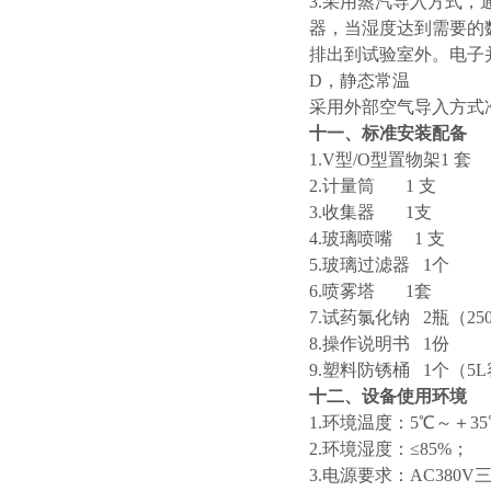
3.采用蒸汽导入方式，
器，当湿度达到需要的
排出到试验室外。电子并
D，静态常温
采用外部空气导入方式
十一、标准安装配备
1.V型/O型置物架1 套
2.计量筒 1 支
3.收集器 1支
4.玻璃喷嘴 1 支
5.玻璃过滤器 1个
6.喷雾塔 1套
7.试药氯化钠 2瓶（25
8.操作说明书 1份
9.塑料防锈桶 1个（5
十二、设备使用环境
1.环境温度：5℃～＋3
2.环境湿度：≤85%；
3.电源要求：AC380