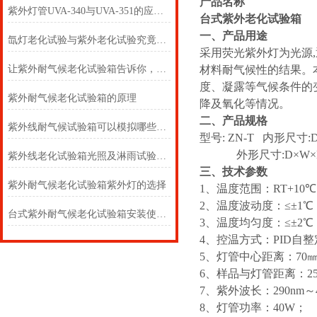
产品名称
紫外灯管UVA-340与UVA-351的应用范围
台式紫外老化试验箱
一、产品用途
氙灯老化试验与紫外老化试验究竟孰好？
采用荧光紫外灯为光源
让紫外耐气候老化试验箱告诉你，何为老化？
材料耐气候性的结果。
度、凝露等气候条件的
紫外耐气候老化试验箱的原理
降及氧化等情况。
二、产品规格
紫外线耐气候试验箱可以模拟哪些环境?
型号: ZN-T 内形尺寸:D×
外形尺寸:D×W×H 60
紫外线老化试验箱光照及淋雨试验环节介绍
三、技术参数
紫外耐气候老化试验箱紫外灯的选择
1、温度范围：RT+10℃
2、温度波动度：≤±1℃
台式紫外耐气候老化试验箱安装使用注意事项
3、温度均匀度：≤±2℃
4、控温方式：PID自
5、灯管中心距离：70
6、样品与灯管距离：2
7、紫外波长：290nm～4
8、灯管功率：40W；