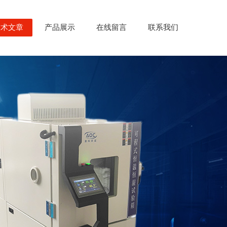
技术文章
产品展示
在线留言
联系我们