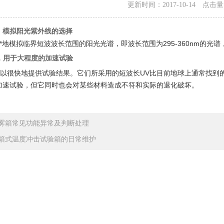
更新时间：2017-10-14 点击
40，模拟阳光紫外线的选择
0可*地模拟临界短波波长范围的阳光光谱，即波长范围为295-360nm的光谱
13，用于大程度的加速试验
3可以很快地提供试验结果。它们所采用的短波长UV比目前地球上通常找到
加速试验，但它同时也会对某些材料造成不符和实际的退化破坏。
雾箱常见功能异常及判断处理
箱式温度冲击试验箱的日常维护