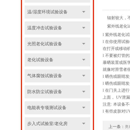
温/湿度环境试验设备
辐射较大，
紫外线老化
温度冲击试验设备
l 紫外线老化
l 在你使用试
光照老化试验设备
在打开或移动
l 不要被灯
老化试验设备
暴晒装置或医
就像对滑雪者
气体腐蚀试验设备
l 晒伤或眼睛
l 晒伤或眼睛
l 在门关上进
防水防尘试验设备
上面， UV泄
注意: 本设备
电能表专项测试设备
l 有些皮肤对
步入式试验室/老化房
上一条：
奥