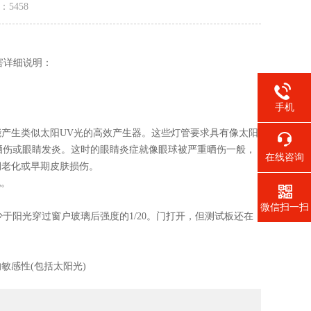
量：
5458
害详细说明：
手机
能产生类似太阳UV光的高效产生器。这些灯管要求具有像太阳
晒伤或眼睛发炎。这时的眼睛炎症就像眼球被严重晒伤一般，
在线咨询
期老化或早期皮肤损伤。
现。
微信扫一扫
少于阳光穿过窗户玻璃后强度的1/20。门打开，但测试板还在
敏感性(包括太阳光)