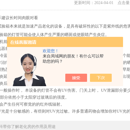
更新时间：2024-04-01 点击
不建议长时间肉眼对看
试验箱本来就是加速产品老化的设备，是具有破坏性的以下是紫外线的危
试验箱的灯管可能会使人体产生严重的晒斑或使眼睛产生炎症。
验机前，确定熟悉此仪器的损害。
机器前，要关闭电源。
欢迎您！
管的冷蓝色外表或低热度和可见光所欺骗。 紫外线老化试验箱的灯管是一个
来自局域网的朋友！有什么可以帮
助您的吗？
学治疗器灯光一样的防护措施。把无防护的灯管暴露几分钟会导致严重的
很熟悉的“雪盲症”一样。在太阳光下，大量的或反复暴晒会导致皮肤的早
发炎延迟发生。症状(疼痛，红肿，感觉热)直到暴晒后4到12小时后才会出
发炎后，皮肤或眼睛会对将来的UV暴晒包括太阳光更敏感。
行一般操作时， 本设备的灯管不会有UV伤害。门关上时， UV泄漏部分要
漏部分依然小于太阳穿过玻璃后的强度。
不会产生任何可察觉的的红外线辐射。
UV光是十分敏感的，有些则对UV光过敏。许多普通药物会增加你对UV光的
科带你了解老化房的作用及用途