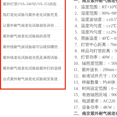
一、南京紫外耐气候老
紫外灯管UVA-340与UVA-351的应用范围
1、温度范围：RT+10
2、湿度范围：90%~98
氙灯老化试验与紫外老化试验究竟孰好？
3、温度波动度：≤±0.5
让紫外耐气候老化试验箱告诉你，何为老化？
4、温度均匀度：≤±2
5、湿度均匀度：≤±2%
紫外耐气候老化试验箱的原理
6、黑板温度：40℃～6
7、灯管中心距离：70
紫外线耐气候试验箱可以模拟哪些环境?
8、样品与灯管距离：5
9、灯管功率：40W；
紫外线老化试验箱光照及淋雨试验环节介绍
10、辐照度范围：﹤50
紫外耐气候老化试验箱紫外灯的选择
11、紫外波长：290nm～
12、标准试件尺寸：15
台式紫外耐气候老化试验箱安装使用注意事项
13、样板数量：约40块
14、时间设定范围：0～
15、有效辐照区域：900
16、电源要求：AC220（
17、设备功率：4KW；
二、南京紫外耐气候老