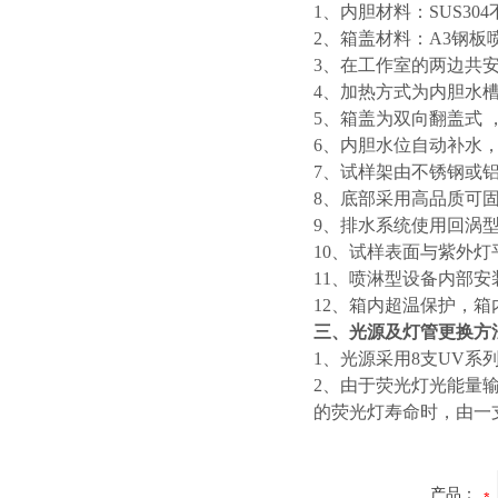
1、内胆材料：SUS30
2、箱盖材料：A3钢板
3、在工作室的两边共安
4、加热方式为内胆水
5、箱盖为双向翻盖式 
6、内胆水位自动补水
7、试样架由不锈钢或
8、底部采用高品质可固
9、排水系统使用回涡
10、试样表面与紫外灯
11、喷淋型设备内部
12、箱内超温保护，
三、光源及灯管更换方
1、光源采用8支UV系
2、由于荧光灯光能量
的荧光灯寿命时，由一
产品：