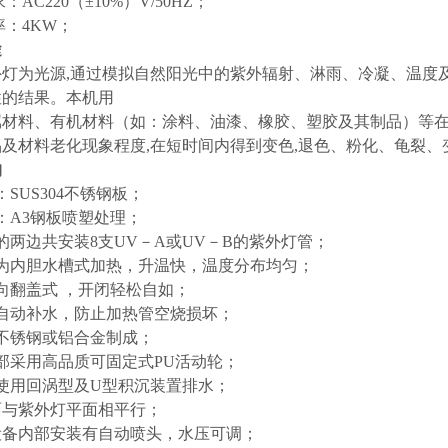
AC220（±10%）V/50HZ；
率：4KW；
途
灯为光源,通过模拟自然阳光中的紫外辐射、淋雨、冷凝、温度及
性的结果。本机用
属材料、有机材料（如：涂料、油漆、橡胶、塑胶及其制品）等
及材料老化现象程度,在短时间内得到变色,退色、粉化、龟裂
构
SUS304不锈钢板；
：A3钢板喷塑处理；
的两边共安装8支UV－A或UV－B的紫外灯管；
式为内胆水槽式加热，升温快，温度分布均匀；
向翻盖式 ，开闭轻松自如；
自动补水，防止加热管空烧损坏；
不锈钢或铝合金制成；
部采用高品质可固定式PU活动轮；
使用回涡型及U型积沉装置排水；
面与紫外灯平面相平行；
设备内部安装有自动喷头，水压可调；