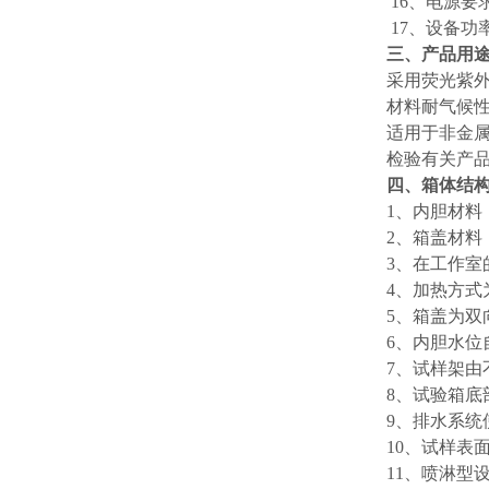
16、电源要求：
17、设备功
三、产品用
采用荧光紫外
材料耐气候
适用于非金
检验有关产品
四、箱体结
1、内胆材料：
2、箱盖材料
3、在工作室
4、加热方
5、箱盖为双
6、内胆水位
7、试样架由
8、试验箱底
9、排水系统
10、试样表
11、喷淋型