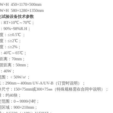
H 450×1170×500mm
H 580×1280×1350mm
化试验设备技术参数
RT+10℃～70℃；
90%~98%R.H；
：≤±0.5℃ ；
度：≤±2℃；
度：≤±2%；
：40℃～65℃；
距离：70mm；
管距离：50mm；
：40W；
范围：﹤50W/㎡；
：290nm～400nm UV-A/UV-B（订货时说明）；
尺寸：150×75mm或300×75㎜（特殊规格需在合同中说明）；
量：约40块；
范围：0～9999小时；
区域：900×210mm；