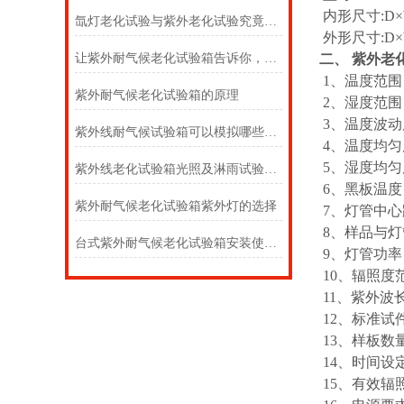
内形尺寸:D×W×
氙灯老化试验与紫外老化试验究竟孰好？
外形尺寸:D×W×
让紫外耐气候老化试验箱告诉你，何为老化？
二、 紫外老
1、温度范围：
紫外耐气候老化试验箱的原理
2、湿度范围：
3、温度波动度
紫外线耐气候试验箱可以模拟哪些环境?
4、温度均匀
5、湿度均匀
紫外线老化试验箱光照及淋雨试验环节介绍
6、黑板温度
紫外耐气候老化试验箱紫外灯的选择
7、灯管中心
8、样品与灯
台式紫外耐气候老化试验箱安装使用注意事项
9、灯管功率
10、辐照度
11、紫外波长
12、标准试件
13、样板数
14、时间设定
15、有效辐照