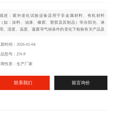
描述：紫外老化试验设备适用于非金属材料、有机材料
（如：涂料、油漆、橡胶、塑胶及其制品）等在阳光、淋
雨、湿度、温度、凝露等气候条件的变化下检验有关产品及
材料老化现象程度,在短时间内得到变色,退色、粉化、龟
裂、变模糊、脆化、强度下降及氧化等情况。
新时间：2026-02-04
品型号：ZN-P
厂商性质：生产厂家
联系我们
留言询价