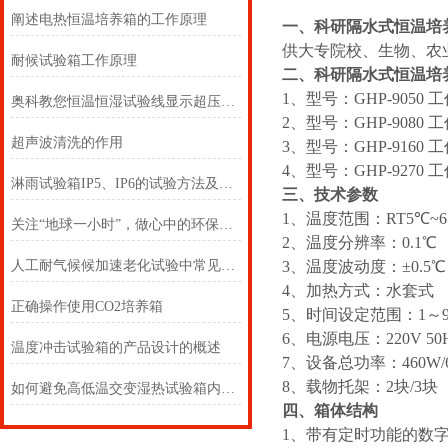
阐述电热恒温培养箱的工作原理
一、
科研隔水式恒温培
供大专院校、生物、农
耐候试验箱工作原理
二、
科研隔水式恒温培
1、型号：GHP-9050 工作
奥科教您恒温恒湿试验线显示超压保护时应如何处理
2、型号：GHP-9080 工作
超声波清洗的作用
3、型号：GHP-9160 工作
4、型号：GHP-9270 工作
淋雨试验箱IP5、IP6的试验方法及要求
三、技术参数
1、温度范围：RT5℃~6
关注“地球一小时”，做心中的环保家！
2、温度分辨率：0.1℃
人工耐气候候加速老化试验中常见问题
3、温度波动度：±0.5
4、加热方式：水套式
正确操作使用CO2培养箱
5、时间设定范围：1～9999
6、电源电压：220V 5
温度冲击试验箱的产品设计的概述
7、设备总功率：460W/660
8、载物托架：2块/3块
如何避免高低温交变湿热试验箱内出现结露现象
四、箱体结构
1、带有定时功能的数