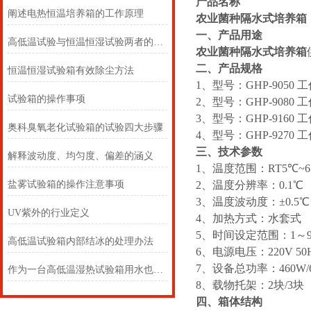
产品名称
阐述电热恒温培养箱的工作原理
农业菌种隔水式培养箱
一、产品用途
高低温试验与恒温恒湿试验两者的区别
农业菌种隔水式培养箱
二、产品规格
恒温恒湿试验箱有效除尘方法
1、型号：GHP-9050 工作
试验箱的操作事项
2、型号：GHP-9080 工作
3、型号：GHP-9160 工作
奥科臭氧老化试验箱的试验四大步骤
4、型号：GHP-9270 工作
三、技术参数
解释波动度、均匀度、偏差的涵义
1、温度范围：RT5℃~6
盐雾试验箱的操作注意事项
2、温度分辨率：0.1℃
3、温度波动度：±0.5
UV紫外的行业定义
4、加热方式：水套式
5、时间设定范围：1～9999
高低温试验箱内部结冰的处理办法
6、电源电压：220V 5
7、设备总功率：460W/660
作为一台高低温湿热试验箱用水也是有讲究的
8、载物托架：2块/3块
四、箱体结构