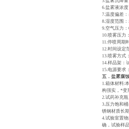
5.盐雾沉降量：1.
6.盐雾液浓
7.温度偏差：
8.湿度范围：
9.空气压力：0.
10.喷雾压力：0
11.停喷周期
12.时间设定
13.喷雾方
14.样品架
15.电源要求：
五．盐雾腐
1.箱体材料
构强实，*
2.试药补充
3.压力饱和
锈钢材质长
4.试验室置
确，试验样