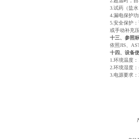
2.超温时，
3.试药（盐
4.漏电保护
5.安全保护
或手动补充
十三、参照
依照JIS、A
十四、设备
1.环境温度：
2.环境湿度：
3.电源要求：