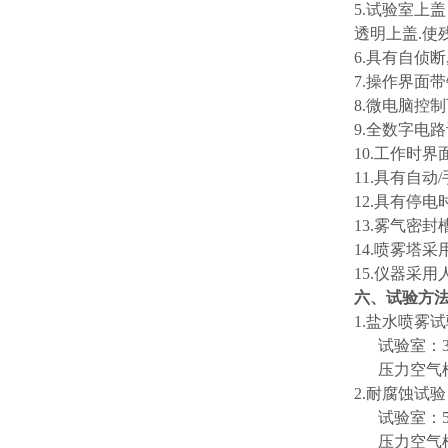
5.试验室上
透明上盖.使
6.具有自侦
7.操作界面
8.微电脑控
9.全数字电
10.工作时
11.具有自
12.具有停
13.雾气密
14.喷雾塔
15.仪器采
六、试验方
1.盐水喷雾试
试验室：35
压力空气桶：
2.耐腐蚀试
试验室：50
压力空气桶：