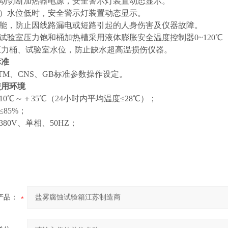
自动切断加热器电源，安全警示灯装置动态显示。
水）水位低时，安全警示灯装置动态显示。
功能，防止因线路漏电或短路引起的人身伤害及仪器故障。
：试验室压力饱和桶加热槽采用液体膨胀安全温度控制器0~120
压力桶、试验室水位，防止缺水超高温损伤仪器
。
标准
STM、CNS、GB标准参数操作设定。
使用环境
10℃～＋35℃（24小时内平均温度≤28℃）；
≤85%；
380V、单相、50HZ；
产品：