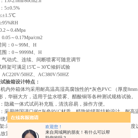
0-2.0ml/80cm2.h
度：5±0.5%
≤±1.5℃
≥95%RH
2～0.4Mpa
.05～0.17Mpa/cm2
时间：0～99M、H
范围：0～9999M、H
式：气动式、连续、间断喷雾可随意调节
：试样架可满足15℃～30℃倾斜试验
AC220V/50HZ、AC380V/50HZ
蚀试验箱设计特点：
:本机内外箱体均采用耐高温高湿高腐蚀性的*灰色PVC （厚度8
变形，华丽大方，适用于盐水喷雾、醋酸铜等各种测试规格试验。
瓶：隐藏一体式试药补充瓶，清洗容易，操作方便。
桶：采用德国进口的*灰色PVC材质，精致的罐形结构设计，耐高
期使用生锈的困惑。在设计上有了跨时代的进步。
物架:采用*灰色PVC材质精致设计成”O”形长条,内插钢管保证
欢迎您！
来自局域网的朋友！有什么可以帮
品放置数量多。
助您的吗？