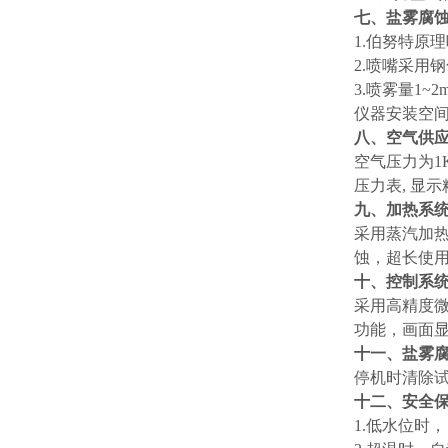
七、盐雾腐
1.伯努特原
2.喷嘴采用
3.喷雾量1~
仪器安装空
八、空气供
空气压力为1K
压力表, 显
九、加热系
采用蒸汽加
蚀，超长使
十、控制系
采用高精度微
功能，画面显
十一、盐雾
停机时清除
十二、安全
1.低水位时