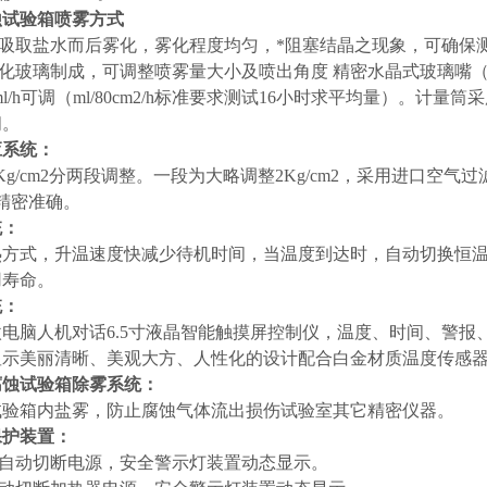
蚀试验箱喷雾方式
理吸取盐水而后雾化，雾化程度均匀，*阻塞结晶之现象，可确保
钢化玻璃制成，可调整喷雾量大小及喷出角度 精密水晶式玻璃嘴（P
2ml/h可调（ml/80cm2/h标准要求测试16小时求平均量）
间。
应系统：
g/cm2分两段调整。一段为大略调整2Kg/cm2，采用进口空气过
示精密准确。
统：
热方式，升温速度快减少待机时间，当温度到达时，自动切换恒温
用寿命。
统：
电脑人机对话6.5寸液晶智能触摸屏控制仪，温度、时间、警报
示美丽清晰、美观大方、人性化的设计配合白金材质温度传感器、
腐蚀试验箱除雾系统：
试验箱内盐雾，防止腐蚀气体流出损伤试验室其它精密仪器。
保护装置：
，自动切断电源，安全警示灯装置动态显示。