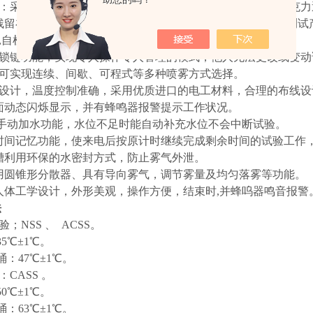
盖：采用5mm厚高韧性PVC透明（进口）板，且实验证明较亚克力
残留在上盖上的雾气露珠沿盖壁而滑落到密封槽.以防滴到被测试
断,自检测等相应良好功能,是您事半功倍的选择。
带锁键功能，实现专人操作专人管理的模式，他人无法更改或变
制可实现连续、间歇、可程式等多种喷雾方式选择。
路设计，温度控制准确，采用优质进口的电工材料，合理的布线
界面动态闪烁显示，并有蜂鸣器报警提示工作状况。
动/手动加水功能，水位不足时能自动补充水位不会中断试验。
电时间记忆功能，使来电后按原计时继续完成剩余时间的试验工
封槽利用环保的水密封方式，防止雾气外泄。
采用圆锥形分散器、具有导向雾气，调节雾量及均匀落雾等功能。
用人体工学设计，外形美观，操作方便，结束时,并蜂呜器鸣音报警
法
验；NSS 、 ACSS。
℃±1℃。
47℃±1℃。
验：CASS 。
℃±1℃。
63℃±1℃。