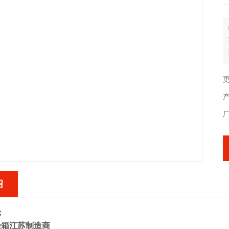
更
绍
称
验箱江苏制造商