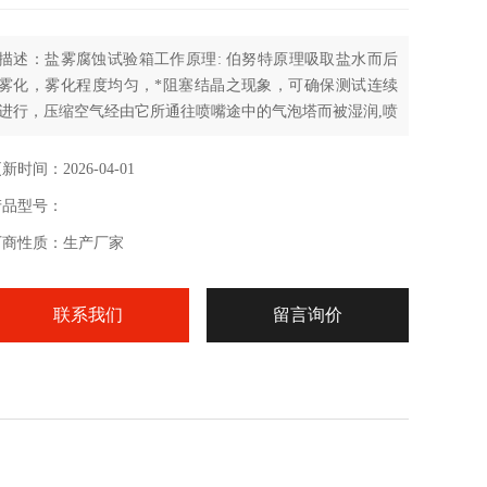
描述：盐雾腐蚀试验箱工作原理: 伯努特原理吸取盐水而后
雾化，雾化程度均匀，*阻塞结晶之现象，可确保测试连续
进行，压缩空气经由它所通往喷嘴途中的气泡塔而被湿润,喷
嘴将腐蚀溶液和空气雾化成腐蚀性气雾, 箱内的加热器保持
箱内的温度。
新时间：2026-04-01
产品型号：
厂商性质：生产厂家
联系我们
留言询价