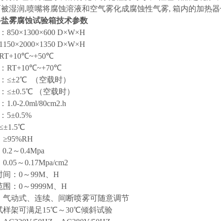
被湿润,喷嘴将腐蚀溶液和空气雾化成腐蚀性气雾, 箱内的加热
科盐雾腐蚀试验箱技术参数
50×1300×600 D×W×H
50×2000×1350 D×W×H
T+10℃~+50℃
RT+10℃~+70℃
：≤±2℃ （空载时）
：≤±0.5℃ （空载时）
0-2.0ml/80cm2.h
度：5±0.5%
≤±1.5℃
≥95%RH
.2～0.4Mpa
.05～0.17Mpa/cm2
时间：0～99M、H
范围：0～9999M、H
式：气动式、连续、间断喷雾可随意调节
：试样架可满足15℃～30℃倾斜试验