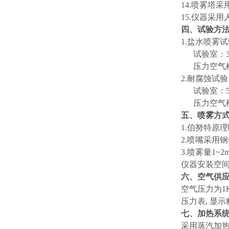
14.喷雾塔
15.仪器采
四、试验方
1.盐水喷雾试
试验室：35
压力空气桶：
2.耐腐蚀试
试验室：50
压力空气桶：
五、喷雾方
1.伯努特原
2.喷嘴采用
3.喷雾量1~
仪器安装空
六、空气供
空气压力为1K
压力表, 显
七、加热系
采用蒸汽加