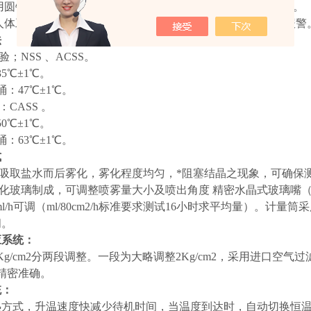
采用圆锥形分散器、具有导向雾气，调节雾量及均匀落雾等功能。
用人体工学设计，外形美观，操作方便，结束时,并蜂呜器鸣音报警
法
验；NSS 、ACSS。
℃±1℃。
47℃±1℃。
验：CASS 。
℃±1℃。
63℃±1℃。
式
理吸取盐水而后雾化，雾化程度均匀，*阻塞结晶之现象，可确保
钢化玻璃制成，可调整喷雾量大小及喷出角度 精密水晶式玻璃嘴（P
2ml/h可调（ml/80cm2/h标准要求测试16小时求平均量）
间。
应系统：
g/cm2分两段调整。一段为大略调整2Kg/cm2，采用进口空气过
示精密准确。
统：
热方式，升温速度快减少待机时间，当温度到达时，自动切换恒温