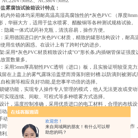
AC220V/50HZ、AC380V/50HZ
科盐雾腐蚀试验箱设计特点：
:本机内外箱体均采用耐高温高湿高腐蚀性的*灰色PVC （厚度8
变形，华丽大方，适用于盐水喷雾、醋酸铜等各种测试规格试验。
瓶：隐藏一体式试药补充瓶，清洗容易，操作方便。
桶：采用德国进口的*灰色PVC材质，精致的罐形结构设计，耐高
期使用生锈的困惑。在设计上有了跨时代的进步。
物架:采用*灰色PVC材质精致设计成”O”形长条,内插钢管保证
品放置数量多。
盖：采用5mm厚高韧性PVC透明（进口）板，且实验证明较亚克力
残留在上盖上的雾气露珠沿盖壁而滑落到密封槽.以防滴到被测试
断,自检测等相应良好功能,是您事半功倍的选择。
带锁键功能，实现专人操作专人管理的模式，他人无法更改或变
制可实现连续、间歇、可程式等多种喷雾方式选择。
路设计，温度控制准确，采用优质进口的电工材料，合理的布线
界面动态闪烁显示，并有蜂鸣器报警提示工作状况。
动/手动加水功能，水位不足时能自动补充水位不会中断试验。
欢迎您！
电时间记忆功能，使来电后按原计时继续完成剩余时间的试验工
来自局域网的朋友！有什么可以帮
助您的吗？
封槽利用环保的水密封方式，防止雾气外泄。