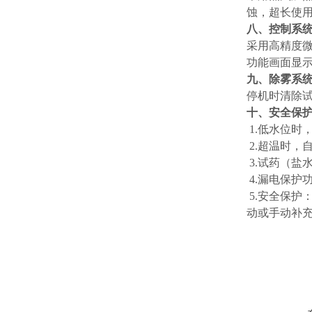
蚀，超长使
八、控制系
采用高精度微
功能画面显示
九、除雾系
停机时清除
十、安全保
1.低水位时
2.超温时，
3.试药（盐
4.漏电保护
5.安全保护
动或手动补