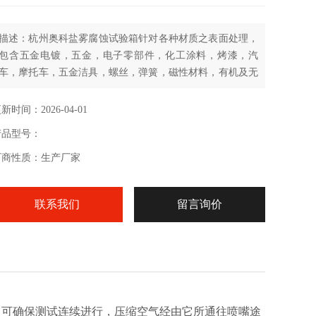
描述：杭州奥科盐雾腐蚀试验箱针对各种材质之表面处理，
包含五金电镀，五金，电子零部件，化工涂料，烤漆，汽
车，摩托车，五金洁具，螺丝，弹簧，磁性材料，有机及无
机皮膜，阳极处理，防锈油等行业的品质检测，测试其制品
之耐蚀性，考核材料及其防护层的抗盐雾腐蚀的能力。
新时间：2026-04-01
产品型号：
厂商性质：生产厂家
联系我们
留言询价
，可确保测试连续进行，压缩空气经由它所通往喷嘴途