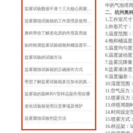
中的气泡塔而
盐雾试验数据不准？三大核心因素对试验均匀性的影响深度解析
二、杭州奥
1.工作室尺寸：8
盐雾腐蚀试验箱的工作原理及使用方法
2.外形尺寸：11
奥科带你了解老化房的作用及用途
3.温度范围：R
4.饱和桶温度：
如何检测盐雾试验箱饱和桶温度不达标
5.温度均匀度
6.温度波动度
盐雾试验的试验方法
7.盐雾沉降量：1.
8.盐雾液浓
盐雾腐蚀试验箱的正确操作方式
9.温度偏差：
带您了解盐雾试验箱多次加水的真相！
10.湿度范围：
11.空气压力：0
盐雾箱的圆棒和V型样品架作用在哪
12.喷雾压力：0
13.停喷周期
老化试验箱使用注意事项及维护
14.时间设定
盐雾腐蚀试验判定方法
15.喷雾方
16.样品架