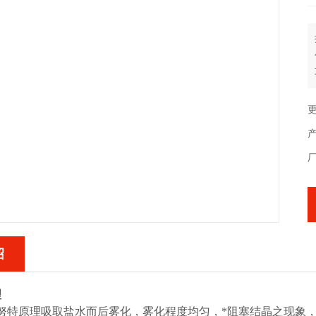
更
绍
理
伯努特原理吸取盐水而后雾化，雾化程度均匀，*阻塞结晶之现象