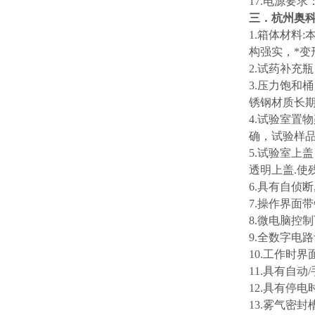
17.电源要求：
三．杭州奥
1.箱体材料
构强实，*
2.试药补充
3.压力饱和
锈钢材质长
4.试验室置
确，试验样
5.试验室上
透明上盖.使
6.具有自侦
7.操作界面
8.微电脑控
9.全数字电
10.工作时
11.具有自
12.具有停
13.雾气密