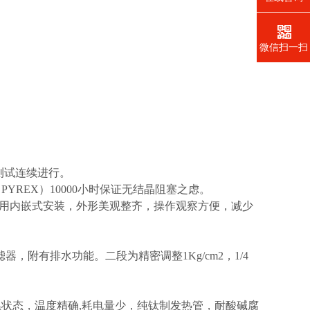
。
微信扫一扫
测试连续进行。
YREX）10000小时保证无结晶阻塞之虑。
。计量筒采用内嵌式安装，外形美观整齐，操作观察方便，减少
滤器，附有排水功能。二段为精密调整1Kg/cm2，1/4
状态，温度精确,耗电量少，纯钛制发热管，耐酸碱腐