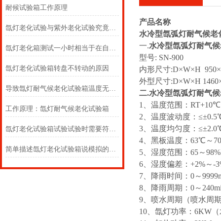
耐候试验箱工作原理
产品名称
氙灯老化试验与紫外老化试验究竟孰好？
水冷型氙弧灯耐气候老
一.
水冷型氙弧灯耐气候
氙灯老化箱测试一小时相当于在自然环境中多久？？？
型号: SN-900
氙灯老化试验箱转盘不转动的原因
内形尺寸:D×W×H 950×9
外型尺寸:D×W×H 1460×
导致氙灯耐气候老化试验箱温度无法恒定的原因
二.
水冷型氙弧灯耐气候
1、温度范围：RT+10℃
工作原理：氙灯耐气候老化试验箱
2、温度波动度：≤±0.5
3、温度均匀度：≤±2.0
氙灯老化试验箱试验试验时需要符合哪些条件？
4、黑板温度：63℃～7
简单描述氙灯老化试验箱说模拟的环境及适用范围
5、湿度范围：65～98%
6、湿度偏差：+2%～-3%
7、降雨时间：0～9999
8、降雨周期：0～240
9、喷水周期（喷水周期/不喷
10、氙灯功率：6KW