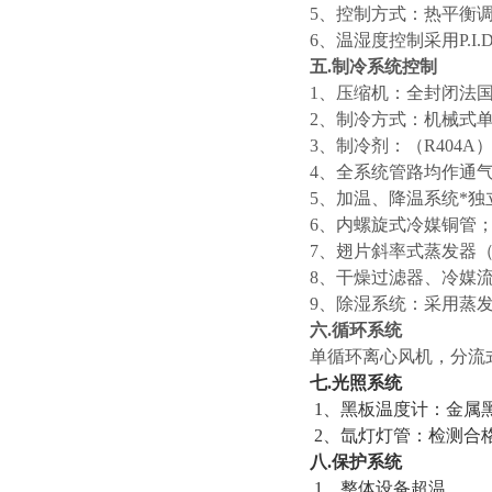
5、控制方式：热平衡
6、温湿度控制采用P.I.
五.
制冷系统控制
1、压缩机：全封闭法
2、制冷方式：机械式
3、制冷剂：（R404A
4、全系统管路均作通气
5、加温、降温系统*独
6、内螺旋式冷媒铜管
7、翅片斜率式蒸发器
8、干燥过滤器、冷媒
9、除湿系统：采用蒸
六.循环系统
单循环离心风机，分流
七.光照系统
1、黑板温度计：金属
2、氙灯灯管：检测合
八.保护系统
1、整体设备超温