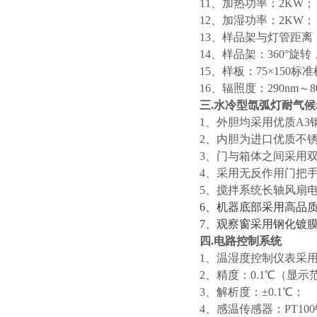
11、加热功率：2KW；
12、加湿功率：2KW；
13、样品架与灯管距离：3
14、样品架：360°旋转，
15、样板：75×150标
16、辐照度：290nm
三.
水冷型氙弧灯耐气候
1、外胆均采用优质A
2、内胆为进口优质不
3、门与箱体之间采用
4、采用无反作用门把
5、搅拌系统长轴风扇
6、机器底部采用高品
7、观察窗采用钢化镀
四.电路控制系统
1、温湿度控制仪表采
2、精度：0.1℃（显示
3、解析度：±0.1℃；
4、感温传感器：PT1