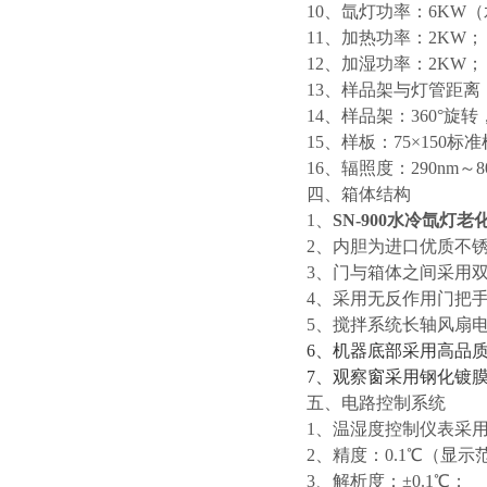
10、氙灯功率：6KW
11、加热功率：2KW；
12、加湿功率：2KW；
13、样品架与灯管距离：3
14、样品架：360°旋转，
15、样板：75×150标
16、辐照度：290nm
四、箱体结构
1、
SN-900水冷氙灯
2、内胆为进口优质不
3、门与箱体之间采用
4、采用无反作用门把
5、搅拌系统长轴风扇
6
、机器底部采用高品
7
、观察窗采用钢化镀
五、电路控制系统
1、温湿度控制仪表采
2、精度：0.1℃（显示
3、解析度：±0.1℃；