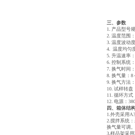
三、参数
1
.
产品型号
2
.
温度范围
3
.
温度波动
4
.
温度
均匀
5
.
升温速率
6
.
控制系统
7
.
换气时间
8
.
换气量：
8
9
.
换气方法
10
. 试样转盘
11
. 循环方
1
2
.
电源：
38
四、箱体结
1.外壳采用
2.搅拌系统
换气量可调
3.样品架采