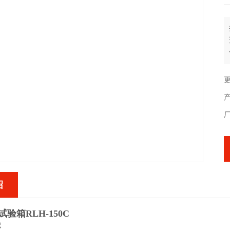
更
绍
试验箱
RLH-150C
途