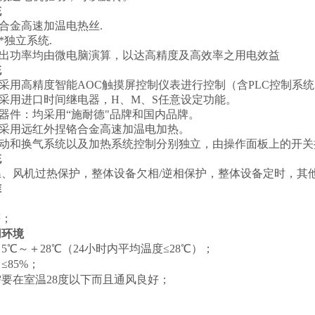
统
镍合金高速加温电热丝.
*独立系统
.
出功率均由微电脑演算，以达高精度及高效率之用电效益
统
采用高精度智能
AOC触摸屏控制仪表进行控制（
含
PLC控制系统
采用进口时间继电器，
H、M、S任意设定功能
。
元器件：均采用“施耐德"品牌和国内品牌。
：采用远红外捏铬合金高速加温电加热。
转动和换气系统以及加热系统控制分别独立，由操作面板上的开关
统
温、风机过热保护，整体设备欠相
/逆相保护，整体设备定时，其
准
；
等
；
用环境
：
5℃～＋28℃（24小时内平均温度≤28℃）；
：
≤85%；
需要在室温
28度以下而且通风良好；