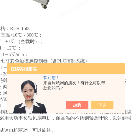
规格
：
RLH
-
150C
：室温
+10℃～
30
0℃；
度：
±1℃ （空载时）；
度：
±
2
℃
；
：
3～5℃/min；
：
七寸彩色触摸屏控制器（含
PLC控制系统
）
；
：
1～99（s、m、h）可调；
～
2
0次/小时（可调）；
欢迎您！
：强行换气
，
风机强行进风，通过调节流量计的流量自动换气；
来自局域网的朋友！有什么可以帮
：
两层
定制
不锈钢
转盘加两块平板架
；
助您的吗？
式：风扇强制循环方式；
0V
或
220
V
（可选）
；
构
A3钢板数控机床加工成型，内胆为优质不锈钢板。保温材质采用高
：采用大功率长轴风扇电机，耐高温的不锈钢轴及叶轮，以达到
。
用减速电机驱动，可以旋转。