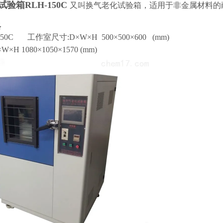
试验箱
RLH-150C
又叫换气老化试验箱，
适用于非金属材料的
格
150C
工作室尺寸
:D×W×H
500
×
500
×
600 (mm)
×W×H
1080×1050×1570
(mm)