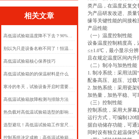
类产品，在温度反复交
为产品研发改进、质量
相关文章
缘等关键性能的间接检
产品性能
（一）温度控制性能
高低温试验箱温度降不下去？90%的故障都是这几个原因！
设备温度控制精度高，温
别以为只是设备名称不同了！恒温与交变试验箱怎么选
≤±1.0℃，最小显示分辨
且在规定温度区间内升降
高低温试验箱核心保养技巧
（二）制冷与加热性能
1. 制冷系统：采用法
高低温试验箱的的保温材料是什么
配备高压、超压、过载
寒冷的冬天，试验设备开启时需要注意哪些呢
2. 加热系统：采用
加热量，加热平稳、可
高低温试验箱故障检测与排除方法
（三）控制性能
控制系统，采用大屏幕
热负载对高低温试验箱选型的影响机制及客户决策指南
运行方式，可编制120
据自动储存功能，可通
选型避坑！高低温试验箱工作室尺寸，选对才不浪费、测的准
同时设有独立超温保护
控制系统决定成败：高低温试验箱的 “大脑” 究竟有多强？