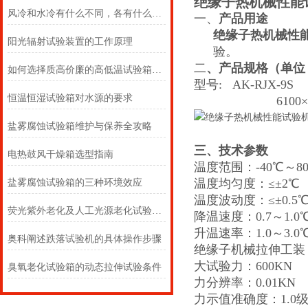
绝缘子热机械性能
风冷和水冷有什么不同，各有什么优缺点？
一、
产品用途
绝缘子热机械性
阳光辐射试验装置的工作原理
验。
二
、产品规格（单位
如何选择质高价廉的高低温试验箱之压缩机组识别方法
型号: AK-RJX
恒温恒湿试验箱对水源的要求
6100×1600
盐雾腐蚀试验箱维护与保养全攻略
三、技术参数
电热鼓风干燥箱选型指南
温度范围：-40℃～8
温度均匀度：≤±2℃
盐雾腐蚀试验箱的三种环境效应
温度波动度：≤±0.5
荧光紫外老化及人工光源老化试验箱中冷凝的形成
降温速度：0.7～1.0℃
升温速率：1.0～3.0℃
奥科阐述跌落试验机的具体操作步骤
绝缘子机械拉伸工装
大试验力：600KN
臭氧老化试验箱的动态拉伸试验条件
力分辨率：0.01KN
力示值准确度：1.0