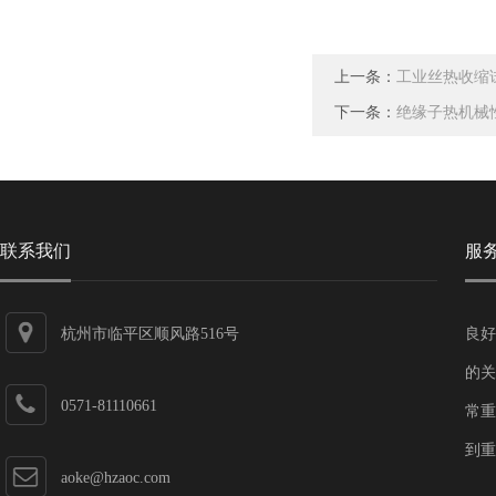
上一条：
工业丝热收缩
下一条：
绝缘子热机械
联系我们
服
杭州市临平区顺风路516号
良好
的关
0571-81110661
常重
到重
aoke@hzaoc.com