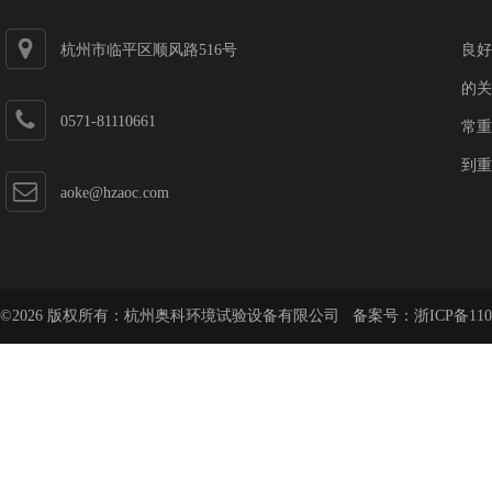
杭州市临平区顺风路516号
良好
的关
0571-81110661
常重
到重
aoke@hzaoc.com
©2026 版权所有：杭州奥科环境试验设备有限公司 备案号：
浙ICP备110