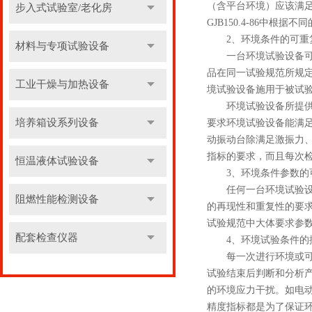
（
含平台环境
）
应该满
步入式试验室/老化房
GJB150.4-86
中根据不同
2
、环境条件的可重
材料与专项试验设备
一台环境试验设备可能
品在同一试验规范所规
工业干燥与加热设备
境试验设备施用于被试
环境试验设备所提供环
培养箱设系列设备
要求环境试验设备能满
动振动台除满足激振力
指标的要求，而且每次
恒温液体试验设备
3
、环境条件参数的
任何一台
环境试验
阻燃性能检测设备
的再现性和重复性的要
试验规范中大体要求参
配套检查仪器
4
、环境试验条件的
每一次进行环境或可靠
试验结束后判断和分析
的环境应力干扰。如电
精度指标都是为了保证