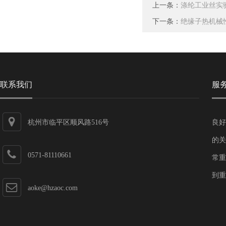
上一条：
涤纶工业丝实
下一条：
绝缘子热机械
联系我们
服
杭州市临平区顺风路516号
良好
的关
0571-81110661
常重
到重
aoke@hzaoc.com