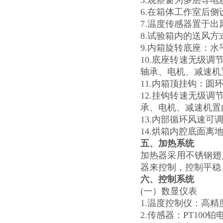
5.观察窗为多层导电
6.在箱体工作室后
7.温度传感器置于出
8.试验箱内的送风
9.内箱旋转底座：水平
10.底座转速无级
轴承、电机、减速机
11.内箱顶挂钩：圆环
12.挂钩转速无级
承、电机、减速机置
13.内部循环风速可
14.烘箱内腔底面离地
五、加热系统
加热器采用不锈钢翅
器来控制，控制平稳
六、控制系统
(一）数显仪表
1.温度控制仪：高
2.传感器：PT100铂