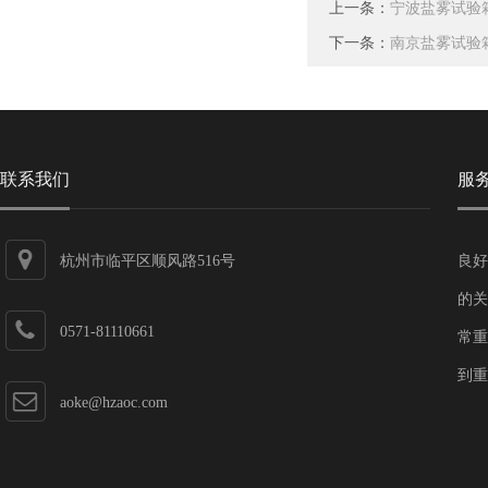
上一条：
宁波盐雾试验
下一条：
南京盐雾试验
联系我们
服
杭州市临平区顺风路516号
良好
的关
0571-81110661
常重
到重
aoke@hzaoc.com