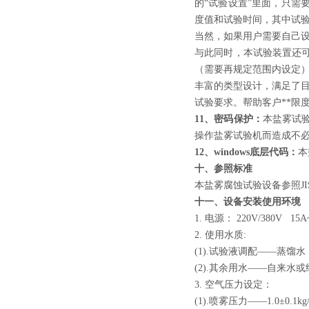
的“试验设置”里面，只
度值和试验时间，其中试
当然，如果用户需要自己设
与此同时，本试验装置还
（需要再规定范围内设定
丰富的类型设计，满足了
试验要求。帮助客户**限
11、密码保护：
本盐雾试
操作盐雾试验机而造成不
12、windows底层代码：
本
十、参照标准
本盐雾腐蚀试验设备参照JIS、A
十
一
、设备
安装
使用环境
1. 电源： 220V/380V 
2. 使用水质:
(1).试验液调配——蒸馏水（
(2).其余用水——自来水
3. 空气压力设定：
(1).喷雾压力——1.0±0.1kg