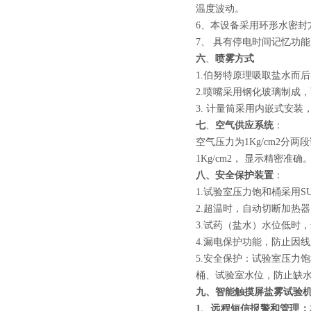
温度波动。
6、本设备采用环形水密封
7、 具有停电时间记忆功
六
、
喷雾方式
1.伯努特原理吸取盐水而
2.喷嘴采用钢化玻璃制成，
3. 计量筒采用内嵌式安
七
、
空气供应系统
：
空气压力为1Kg/cm2分
1Kg/cm2， 显示精密准确
八、安全保护装置
：
1.试验室压力饱和桶采用S
2.超温时，自动切断加热
3.试药（盐水）水位低时
4.漏电保护功能，防止因
5.安全保护：试验室压力
桶、试验室水位，防止缺
九
、智能触摸屏盐雾试验
1、远程短信报警和管理：