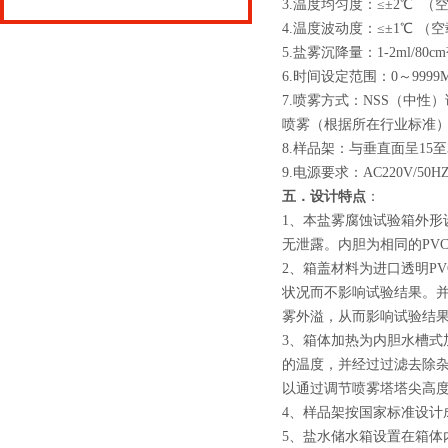
3.温度均匀度：≤±2℃ （
4.温度波动度：≤±1℃ （
5.盐雾沉降量：1-2ml/80cm²
6.时间设定范围：0～9999
7.喷雾方式：NSS（中
喷雾（根据所在行业标准
8.样品架：与垂直面呈1
9.电源要求：AC220V/50HZ
五．设计特点
：
1、本盐雾腐蚀试验箱外形
无泄露。内胆为相同的PV
2、箱盖材料为进口透明P
状况而不影响试验结果。并
雾外溢，从而影响试验结
3、箱体加热为内胆水槽
的温度，并经过过滤去除
以通过调节喷雾塔塔尖高
4、样品架按国家标准设计
5、盐水储水箱设置在箱