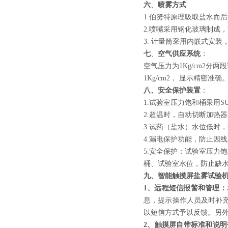
六
、
喷雾方式
1.伯努特原理吸取盐水而
2.喷嘴采用钢化玻璃制成，
3. 计量筒采用内嵌式安
七
、
空气供应系统
：
空气压力为1Kg/cm2分
1Kg/cm2， 显示精密准确
八、安全保护装置
：
1.试验室压力饱和桶采用S
2.超温时，自动切断加热
3.试药（盐水）水位低时
4.漏电保护功能，防止因
5.安全保护：试验室压力
桶、试验室水位，防止缺
九
、智能触摸屏盐雾试验
1、远程短信报警和管理：
息，提示操作人员及时补
以短信方式予以反馈。另
2、触摸屏自带标准和说明