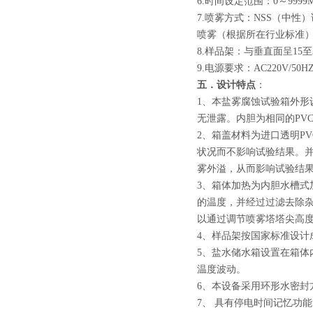
6.时间设定范围：0～9999
7.喷雾方式：NSS（中
喷雾（根据所在行业标准
8.样品架：与垂直面呈1
9.电源要求：AC220V/50HZ
五．设计特点
：
1、本盐雾腐蚀试验箱外形
无泄露。内胆为相同的PV
2、箱盖材料为进口透明P
状况而不影响试验结果。并
雾外溢，从而影响试验结
3、箱体加热为内胆水槽
的温度，并经过过滤去除
以通过调节喷雾塔塔尖高
4、样品架按国家标准设计
5、盐水储水箱设置在箱
温度波动。
6、本设备采用环形水密封
7、 具有停电时间记忆功