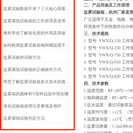
二、产品用途及工作原理
盐雾试验数据不准？三大核心因素对试验均匀性的影响深度解析
盐雾试验箱，杭州厂家直
广泛适用于五金、电镀、
盐雾腐蚀试验箱的工作原理及使用方法
环境条件下的性能作出分
奥科带你了解老化房的作用及用途
三、技术规格
1. 型号: YWX/Q-150 工作
如何检测盐雾试验箱饱和桶温度不达标
2. 型号: YWX/Q-250 工作
3. 型号: YWX/Q-750 工作
盐雾试验的试验方法
4. 型号: YWX/Q-010 工作
5. 型号: YWX/Q-016 工作
盐雾腐蚀试验箱的正确操作方式
6. 型号: YWX/Q-020 工作
带您了解盐雾试验箱多次加水的真相！
四、技术参数
1.温度范围：RT+20℃~+5
盐雾箱的圆棒和V型样品架作用在哪
2.饱和桶温度：RT+40℃~+
3.盐水温度：通过试验室
老化试验箱使用注意事项及维护
3.温度均匀度：≤±2℃ （
盐雾腐蚀试验判定方法
4.温度波动度：≤±1℃ （
5.盐雾沉降量：1-2ml/80cm²