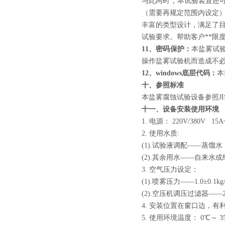
与此同时，本试验装置还
（需要再规定范围内设定
丰富的类型设计，满足了
试验要求。帮助客户**限
11、密码保护：
本盐雾试
操作盐雾试验机而造成不
12、windows底层代码：
本
十、参照标准
本盐雾腐蚀试验设备参照JIS、A
十
一
、设备
安装
使用环境
1. 电源： 220V/380V 
2. 使用水质:
(1).试验液调配——蒸馏水（
(2).其余用水——自来水
3. 空气压力设定：
(1).喷雾压力——1.0±0.1kg
(2).空压机调压过滤器——2.0~
4. 安装位置在窗口边，有
5. 使用环境温度： 0℃～ 3