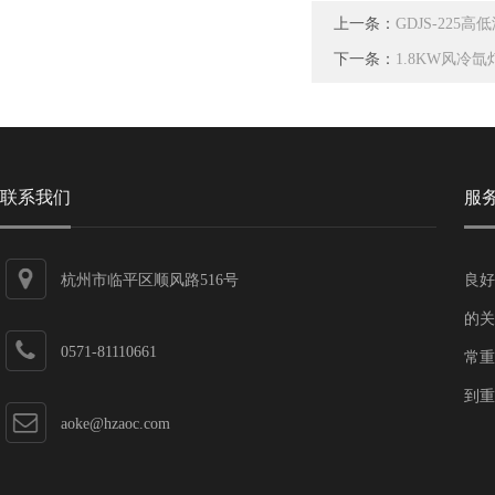
上一条：
GDJS-225
下一条：
1.8KW风冷
联系我们
服
杭州市临平区顺风路516号
良好
的关
0571-81110661
常重
到重
aoke@hzaoc.com