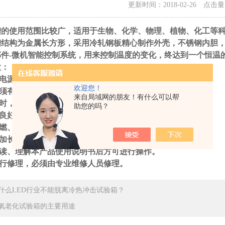
更新时间：2018-02-26 点击
槽的使用范围比较广，适用于生物、化学、物理、植物、化工等
槽结构为金属长方形，采用冷轧钢板精心制作外壳，不锈钢内胆
部件-微机智能控制系统，用来控制温度的变化，终达到一个恒温
意：
的电源必须与恒温水槽的要求相符。
欢迎您！
必须有效接地。
来自局域网的朋友！有什么可以帮
丝时，必须拔掉电源插头。
助您的吗？
触良好的插头和插座，功率必须相匹配。
易燃、易爆、易挥发及易产生腐蚀性的物质
意加长或剪短电源连线．
阅读、理解本产品使用说明书后方可进行操作。
进行修理，必须由专业维修人员修理。
什么LED行业不能脱离冷热冲击试验箱？
氧老化试验箱的主要用途