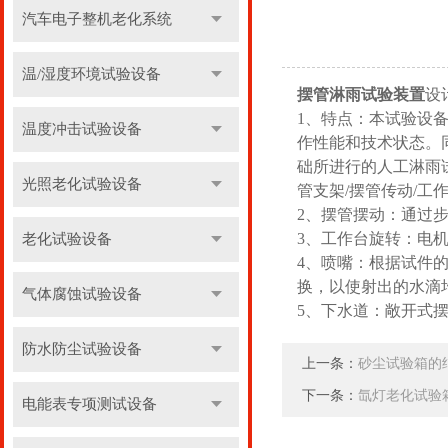
汽车电子整机老化系统
温/湿度环境试验设备
摆管淋雨试验装置
设
1、特点：本试验设
温度冲击试验设备
作性能和技术状态。
础所进行的人工淋雨
光照老化试验设备
管支架/摆管传动/工
2、摆管摆动：通过
3、工作台旋转：电机
老化试验设备
4、喷嘴：根据试件
换，以使射出的水滴
气体腐蚀试验设备
5、下水道：敞开式
防水防尘试验设备
上一条：
砂尘试验箱的
下一条：
氙灯老化试验
电能表专项测试设备