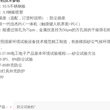
验机
技术参数
：SUS不锈钢板
材料：A3钢板喷塑
插座（选配，订货时说明）：防尘插座
新一代信杰PLC一体机（触摸键人机界面+PLC）
：能通过筛孔为75µm，金属丝直径为50µm的方孔筛的干燥滑石
按照国家环境试验设备技术规范精工制造，有效模拟砂尘气候环
下。
423.37-06电工电子产品基本环境试验规程-----砂尘试验方法
08 IP5、IP6防尘试验
37-89外壳防尘
-86灯具外壳防护
89
产品：