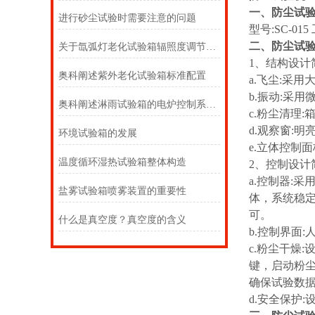
一、防尘试
进行砂尘试验时需要注意的问题
型号:SC-015
二、防尘试
关于氙弧灯老化试验箱辐照度调节有关问题
1、结构设计
奥科阐述紫外老化试验箱标准配置
a.飞尘:采
b.振动:采
奥科阐述淋雨试验箱的电炉控制系统和保护系统
c.粉尘清理
d.观察窗:
环境试验箱的发展
e.立体控制
温度循环湿热试验箱整体构造
2、控制设计
a.控制器:
盐雾试验箱喷雾装置的重要性
体，系统稳
可。
什么是真空度？真空度的含义
b.控制界面
c.粉尘干燥
键，启动粉
确保试验数
d.安全保护