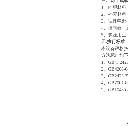
三、
防尘试
1、内胆材料
2、外壳
3、试件电源
4、控制器：
5、试验用尘
四.执行标准
本设备严格
方法标准如
1、GB/T 2
2、GB4208-
3、GB2423.
4、GB7001
5、GB10485-