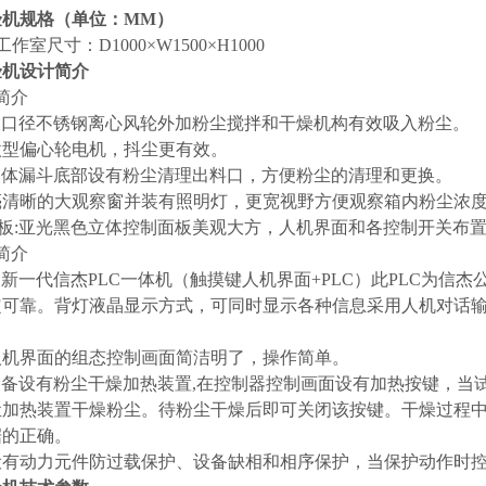
验机
规格（单位：MM）
 工作室尺寸：D1000×W1500×H1000
验机设计简介
简介
用大口径不锈钢离心风轮外加粉尘搅拌和干燥机构有效吸入粉尘。
用微型偏心轮电机，抖尘更有效。
:箱体漏斗底部设有粉尘清理出料口，方便粉尘的清理和更换。
明亮清晰的大观察窗并装有照明灯，更宽视野方便观察箱内粉尘浓
面板:亚光黑色立体控制面板美观大方，人机界面和各控制开关布
简介
采用新一代信杰PLC一体机（触摸键人机界面+PLC）此PLC为信
定可靠。背灯液晶显示方式，可同时显示各种信息采用人机对话
:人机界面的组态控制画面简洁明了，操作简单。
:设备设有粉尘干燥加热装置,在控制器控制画面设有加热按键，
尘加热装置干燥粉尘。待粉尘干燥后即可关闭该按键。干燥过程
据的正确。
:设有动力元件防过载保护、设备缺相和相序保护，当保护动作时