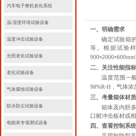
汽车电子整机老化系统
温/湿度环境试验设备
一、
明确需求
确定试验箱
温度冲击试验设备
等
。
根据试验
光照老化试验设备
900
2000
600
×
×
二、
关注性能指
老化试验设备
温度范围一
98%R
H
，
气体浓
·
气体腐蚀试验设备
三、
考量箱体材
防水防尘试验设备
箱体及内胆
口耐冲击板材或
电能表专项测试设备
四、
查看控制系
采用智能型