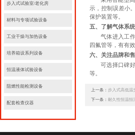
步入式试验室/老化房
示，控制误差小
保护装置等。
材料与专项试验设备
五、
了解气体系
气体进入工
工业干燥与加热设备
四氟管等
，
有有
培养箱设系列设备
六、
关注品牌和
可选择口碑
恒温液体试验设备
等。
阻燃性能检测设备
上一条：
步入式高低温
下一条：
耐久性恒温恒
配套检查仪器