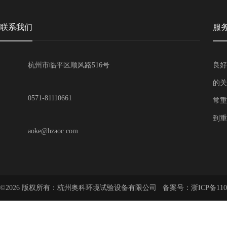
联系我们
服
杭州市临平区顺风路516号
良好
的关
0571-81110661
常重
到重
aoke@hzaoc.com
©2026 版权所有：杭州奥科环境试验设备有限公司 备案号：
浙ICP备110