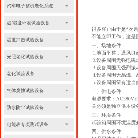
汽车电子整机老化系统
温/湿度环境试验设备
很多客户由于是*次
不能立即工作，这是
温度冲击试验设备
一、场地条件
1.地面平整，通风良
光照老化试验设备
2.设备周围无强电磁
3.设备周围无强烈振
老化试验设备
4.设备周围无易燃
5.设备周围留有适
气体腐蚀试验设备
二、供电条件
电源要求：AC380
关必须是独立供本设
防水防尘试验设备
三、环境条件
试验箱周围环境温度必
电能表专项测试设备
四、供水条件