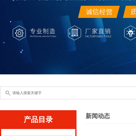
新闻动态
产品目录