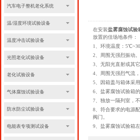
汽车电子整机老化系统
温/湿度环境试验设备
在安装
盐雾腐蚀试验
放置的佳场地条件：
温度冲击试验设备
1、环境温度：5℃~3
2、周围无强烈振动
光照老化试验设备
3、无阳光直射或其
4、周围无强烈气流
老化试验设备
5、因箱盖与箱体采
6、盐雾腐蚀试验箱
气体腐蚀试验设备
7、独放一隔列室，
防水防尘试验设备
8、符合要求的电源
阀门。
9、盐雾腐蚀试验箱
电能表专项测试设备