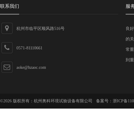
联系我们
服
杭州市临平区顺风路516号
良好
的关
0571-81110661
常重
到重
aoke@hzaoc.com
©2026 版权所有：杭州奥科环境试验设备有限公司 备案号：
浙ICP备110