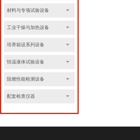
材料与专项试验设备
工业干燥与加热设备
培养箱设系列设备
恒温液体试验设备
阻燃性能检测设备
配套检查仪器