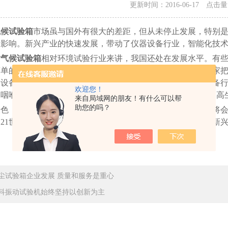
更新时间：2016-06-17 点击
气候试验箱
市场虽与国外有很大的差距，但从未停止发展，特别
的影响。新兴产业的快速发展，带动了仪器设备行业，智能化技
耐气候试验箱
相对环境试验行业来讲，我国还处在发展水平。有
单的生产制造环节。远远滞后于其他发达国家水平。所以国家把
器设备行业协会及中国仪器设备学会的有关领导透漏，仪器设备
欢迎您！
的咽喉*发展的战略性意义，已经成为社会各个国家环保争相提高
来自局域网的朋友！有什么可以帮
助您的吗？
，环保，新能源等化标准的提高。紫外耐气候试验箱行业将会
21世纪后又一个朝阳产业。对仪器设备行业产生较大影响的新
尘试验箱企业发展 质量和服务是重心
科振动试验机始终坚持以创新为主