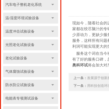
汽车电子整机老化系统
温/湿度环境试验设备
现如今，随着社会的
家都在绞尽脑汁的专
温度冲击试验设备
少原动力，更缺少服
服务，这样所有问题
光照老化试验设备
利润可能实现更大的
服务这个词在当今社
老化试验设备
有了好的服务口碑，
奥科环试
将会加大对
气体腐蚀试验设备
上一条：
发展源于创新
防水防尘试验设备
下一条：
用科技创造环
电能表专项测试设备