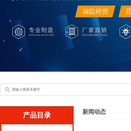
新闻动态
产品目录