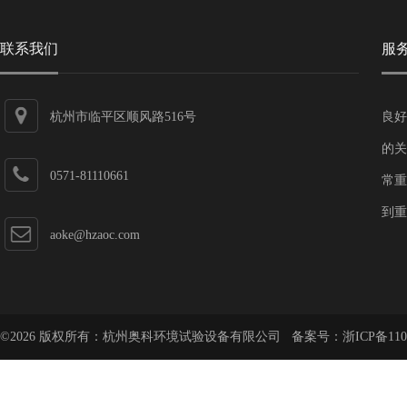
联系我们
服
杭州市临平区顺风路516号
良好
的关
0571-81110661
常重
到重
aoke@hzaoc.com
©2026 版权所有：杭州奥科环境试验设备有限公司 备案号：
浙ICP备110