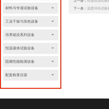
上一条：
恒温恒湿试验
材料与专项试验设备
下一条：
温度冲击试验
工业干燥与加热设备
培养箱设系列设备
恒温液体试验设备
阻燃性能检测设备
配套检查仪器