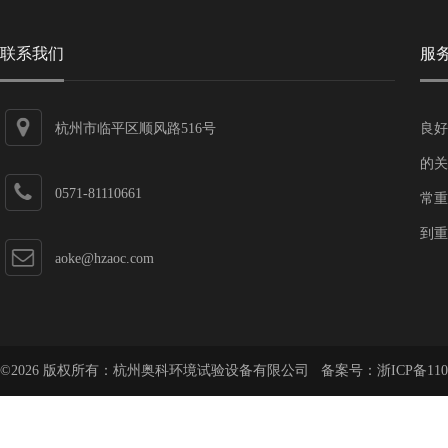
联系我们
服
杭州市临平区顺风路516号
良好
的关
0571-81110661
常重
到重
aoke@hzaoc.com
©2026 版权所有：杭州奥科环境试验设备有限公司 备案号：
浙ICP备110