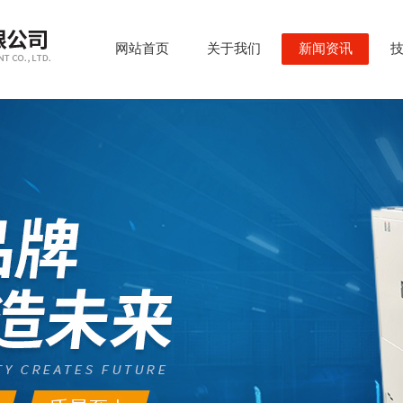
网站首页
关于我们
新闻资讯