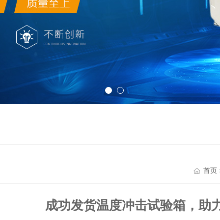
首页
成功发货温度冲击试验箱，助