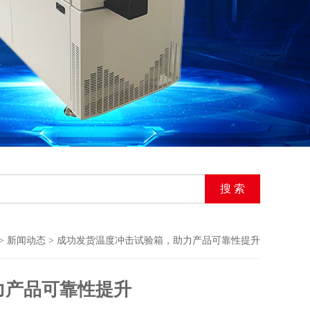
>
新闻动态
> 成功发货温度冲击试验箱，助力产品可靠性提升
力产品可靠性提升