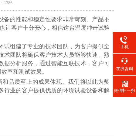
量：
1386
设备的性能和稳定性要求非常苛刻
。
产品不
也让
客户
十分安心
，
相信这台温度冲击试验
环试
组建了专业的技术团队，为客户提供全
手机
技术团队将确保客户技术人员能够快速、熟
数据分析服务，通过智能互联技术，客户可
在线咨询
用效率和测试效果。
新和品质至上的成果体现。我们将以此为契
多行业的客户提供优质的环境试验设备和解
微信扫一扫