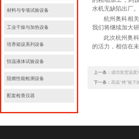
水机无缺陷出厂
材料与专项试验设备
杭州奥科相
我们将继续加大研
工业干燥与加热设备
此次杭州奥科
培养箱设系列设备
的活力，相信在
恒温液体试验设备
上一条：
成功发货温度
阻燃性能检测设备
下一条：
高温“烤”验
配套检查仪器