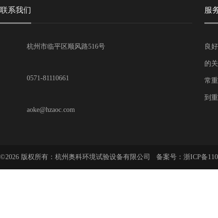
联系我们
服
杭州市临平区顺风路516号
良好
的关
0571-81110661
常重
到重
aoke@hzaoc.com
©2026 版权所有：杭州奥科环境试验设备有限公司 备案号：
浙ICP备110