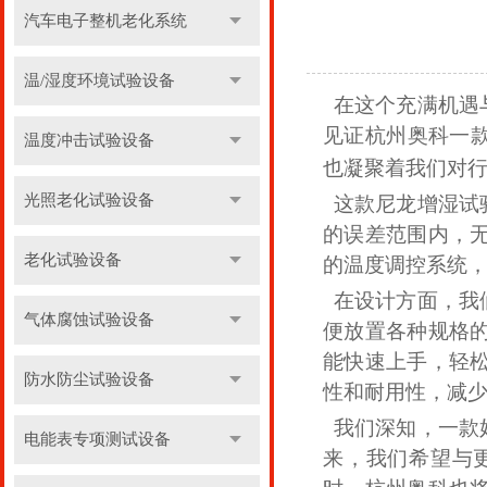
汽车电子整机老化系统
温/湿度环境试验设备
在这个充满机遇
见证杭州奥科一
温度冲击试验设备
也凝聚着我们对
光照老化试验设备
这款尼龙增湿试
的误差范围内，
老化试验设备
的温度调控系统
在设计方面，我
气体腐蚀试验设备
便放置各种规格
能快速上手，轻
防水防尘试验设备
性和耐用性，减
我们深知，一款
电能表专项测试设备
来，我们希望与