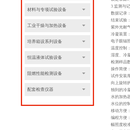
3.监测与记
材料与专项试验设备
数据记录：记
结束试验：达
工业干燥与加热设备
紫外光耐气候
冷凝装置：
电子眼辐照度
培养箱设系列设备
温度控制：通
湿度、冷凝、
恒温液体试验设备
检测样品数量：可
操作简便：设
阻燃性能检测设备
试件安装厚度
向上旋转的门
配套检查仪器
独到的冷凝系
水的加热器：
水位的控制：
移动方便：设
编程方便：误
幅照度校准器