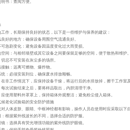
明书：查阅方便。
养
作，长期保持良好的状态，以下是一些维护与保养的建议：
好的地方：确保设备周围空气流通良好。
急剧变化：避免设备因温度变化过大而受损。
间：与相邻墙壁或其它设备之间要保留足够的空间，便于散热和维护
忌不可安装在灰尘多的场所。
触：远离可燃物、爆炸物。
：必须安装到位，确保废水排放顺畅。
非工作情况下，应保持设备干燥，将运行后的水排放掉，擦干工作室
次试验结束之后，要将样品取出，内胆清理干净。
使用塑料外罩罩上，保持箱体外观整洁；避免粉尘侵入箱体。
老化试验箱的安全防护措施
人体皮肤、眼睛、中枢神经都有影响，操作人员在使用时应采取以下
根据紫外线波长的不同，选择合适的防护服。
：选择具有荧光增强功能的紫外线防护眼镜。
：保护手部免受紫外线照射。