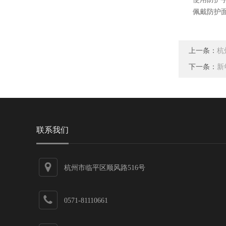
佩戴防护面罩
上一条：
杭
下一条：
新
联系我们
杭州市临平区顺风路516号
0571-81110661