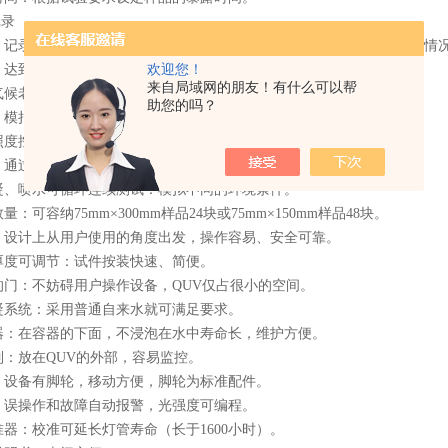
录
录每次测试的条件（如温度、湿度、暴露时间等）以及样品的变化情
到预定的暴露时间后停止试验，取出样品进行后续分析。
欢迎您！
来自局域网的朋友！有什么可以帮
老化试验箱具有以下功能与特点：
助您的吗？
模拟户外湿度的影响。
控制系统：确保紫外光的强度稳定。
过黑板温度传感器测量温度，确保测试结果的准确性和可重复性。
喷水可循环连续测试：模拟不同的环境条件。
容纳75mm×300mm样品24块或75mm×150mm样品48块。
计上从用户使用的角度出发，操作容易、安全可靠。
可调节：试件按装快速、简便。
：不妨碍用户操作设备，QUV仅占很小的空间。
统：采用普通自来水就可满足要求。
在容器的下面，不浸泡在水中寿命长，维护方便。
放在QUV的外部，容易监控。
备有脚轮，移动方便，脚轮为标准配件。
操作和故障自动报警，光强度可编程。
：校准可延长灯管寿命（长于1600小时）。