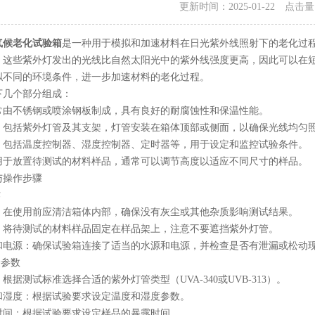
更新时间：2025-01-22 点击
气候老化试验箱
是一种用于模拟和加速材料在日光紫外线照射下的老化过
。这些紫外灯发出的光线比自然太阳光中的紫外线强度更高，因此可以在
拟不同的环境条件，进一步加速材料的老化过程。
几个部分组成：
不锈钢或喷涂钢板制成，具有良好的耐腐蚀性和保温性能。
括紫外灯管及其支架，灯管安装在箱体顶部或侧面，以确保光线均匀
括温度控制器、湿度控制器、定时器等，用于设定和监控试验条件。
放置待测试的材料样品，通常可以调节高度以适应不同尺寸的样品。
操作步骤
作
使用前应清洁箱体内部，确保没有灰尘或其他杂质影响测试结果。
待测试的材料样品固定在样品架上，注意不要遮挡紫外灯管。
源：确保试验箱连接了适当的水源和电源，并检查是否有泄漏或松动
参数
测试标准选择合适的紫外灯管类型（UVA-340或UVB-313）。
度：根据试验要求设定温度和湿度参数。
：根据试验要求设定样品的暴露时间。