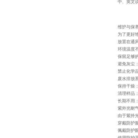
中、英文说
维护与保
为了更好地工
放置在通风良
环境温度不可
保留足够的空
避免灰尘：切
禁止化学品接
废水排放系统
保持干燥：在
清理样品：每
长期不用：应
紫外光耐气候
由于紫外光对
穿戴防护服：
佩戴防护眼镜
使用防护手套