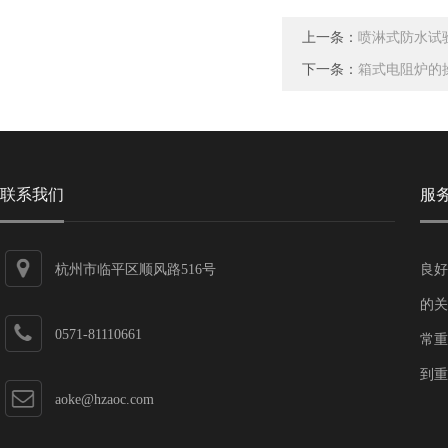
上一条：
喷淋式防水试
下一条：
箱式电阻炉的
联系我们
服
杭州市临平区顺风路516号
良好
的关
0571-81110661
常重
到重
aoke@hzaoc.com