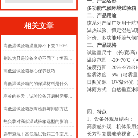
一、产品名称
多功能气候环境试验箱
二、产品用途
该系列产品广泛用于航
相关文章
温热试验、恒定湿热试
评价。多功能环境气候
三、产品规格
高低温试验箱温度降不下去？90%的故障都是这几个原因！
试验室尺寸：(长/宽/高) 6
别以为只是设备名称不同了！恒温与交变试验箱怎么选
温度范围：-20~70℃
湿度范围：20%~95%
高低温试验箱核心保养技巧
盐雾浓度：5%（喷雾
日照光源：UV紫外光
高低温试验箱的的保温材料是什么
淋雨方式：自然垂直淋
寒冷的冬天，试验设备开启时需要注意哪些呢
高低温试验箱故障检测与排除方法
四、特点
1、设备外观及结构：
热负载对高低温试验箱选型的影响机制及客户决策指南
高质感外观，机体采用
长方型复层玻璃视窗，
选型避坑！高低温试验箱工作室尺寸，选对才不浪费、测的准