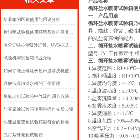
产品名称
循环盐水喷雾试验箱使
一、
产品用途
培养箱的区别使用与用途分析
循环盐水喷雾试验箱
乃
具，螺丝，弹簧，磁性
耐辐照试验机使用环境及维护保养方法
的抗盐雾腐蚀的能力。
区分UVA-340紫外灯管、UVB-313紫外老化灯管和UVC365紫外杀菌灯管
二
、
循环盐水喷雾试验
型号: JY- 工作室尺寸
试验机与试验箱行业介绍
三、循环盐水喷雾试验
1.温度范围：RT+10℃~
如何才能正确延长超声波清洗机使用寿命
2.饱和桶温度：RT+10℃
3.温度均匀度：≤±2℃
详解低温恒温水槽的工作原理
4.温度波动度：≤±0.5
臭氧老化试验箱中气流的调节方法是?
5.盐雾沉降量：1.0-2.0ml/
6.盐雾液浓度：5±0.
盐雾腐蚀试验箱使用时操作先后步骤
7.温度偏差：≤±1.5℃
8.湿度范围：70%—98%
快速温度变化试验箱应符合的标准
9.空气压力：0.2～0.4M
氙灯紫外老化试验箱
10.喷雾压力：0.05～0.17