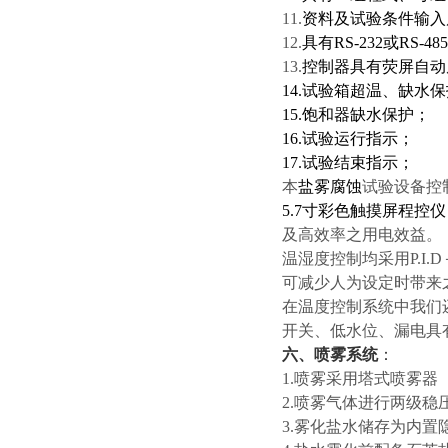
11.
资料及试验条件输入
12.
具有RS-232或R
13.
控制器具有荧屏自动
14.试验箱超温、缺水
15.饱和器缺水保护；
16.试验运行指示；
17.试验结束指示；
本
盐雾腐蚀
试验设备控
5.7寸彩色触摸屏程控
及高效率之用电效益。
温湿度控制均采用P.I.
可减少人为设定时带来
在温度控制系统中我们
开关、低水位、漏电具
六、喷雾系统
：
1.喷雾采用塔式喷雾
2.喷雾气体进行两级稳
3.雾化盐水储存为内置