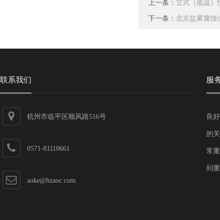
上一条：
立式（低温）
下一条：
北京盐雾腐蚀
联系我们
服
杭州市临平区顺风路516号
良好
的关
0571-81110661
常重
到重
aoke@hzaoc.com