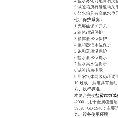
4.盐水雾化前配备石英
5.试验箱所有管道均采
6.盐水箱具有高低水位
七、保护系统：
1.无熔丝保护开关
2.箱体超温保护
3.箱体低水位保护
4.饱和器低水位保护
5.饱和器超温保护
6.盐水低水位提示
7.盐水高水位提示
8.试验结束指示
9.压缩气体两级稳压调
10.过载、漏电具有自
八、执行标准
本复合交变
盐雾腐蚀试
-2000；用于金属覆盖层
5939、GB 5940
九、设备使用环境