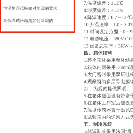
7.温度偏差：≤±2℃
恒温恒湿试验箱对水源的要求
8.湿度偏差：≤±2%
9.降温速度：0.7～1.0℃/
高低温试验箱是如何除霜的
10.升温速率：1.0～3.0℃
11.时间设定范围：0～9
12.电源电压：380V±10
13.设备总功率：3KW～1
四、
箱体结构
1.整个箱体采用整体结
2.箱体内侧采用1.0m
3.大门密封采用双层硅
4.观察窗为多层导电膜
灯，为观察提供照明。
5.在箱体侧面设有带塞
6.在箱体工作室后侧
7.温度传感器置于出风
8.试验箱内的送风方式
五、制冷系统
1.
低温制冷采用法国“泰康