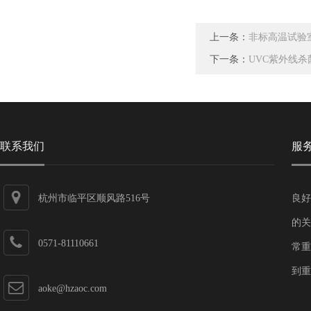
上一条：
非标高温试验
下一条：
UVC紫外线杀
联系我们
服
杭州市临平区顺风路516号
良好
的关
0571-81110661
常重
到重
aoke@hzaoc.com