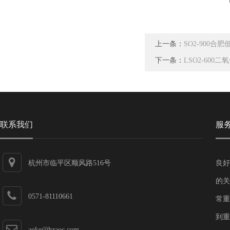
上一条：
SO2-900
下一条：
LSO2-60
联系我们
服
杭州市临平区顺风路516号
良好
的关
0571-81110661
常重
到重
aoke@hzaoc.com