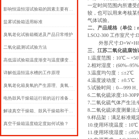
一定时间范围内所遭受
影响恒温恒湿试验箱的因素主要有哪些
较，也可以用来考核某
气体试验。
盐雾试验箱适用标准
二、产品规格（单位：
臭氧老化试验箱概述及产品日常维护
LSO2-300 工作室尺寸:D
外形尺寸:D×W×H850
二氧化硫测试试验方法
三、江苏二氧化硫腐蚀
1.温度范围：10℃～+5
高低温试验箱温度渐变与温度骤变方法对比
2.相对湿度：(60%--95%
3.温度均匀度：≤±2℃
详解低温恒温水槽的工作原理
4.温度波动度：±0.5℃
臭氧老化箱臭氧的产生原理、臭氧浓度检测方法
5.试验时间：0—999 
6.二氧化硫浓度:10-30P
电热鼓风干燥箱运行前的运行准备是非常重要的
7.二氧化硫气体产生法
8.二氧化硫浓度测量法
解读真空干燥箱、鼓风干燥箱和干烤灭菌器的不同之处
9.样品架：满足标准规
真空干燥箱温度稳定度如何试验？
10.使用环境温度：10℃
11.使用环境湿度：≤85