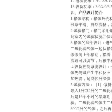
12.电源要求：AC 220V/
13.设备功率：3.0/4.0/6
四、产品设计简介
1.箱体结构：箱体外
线条平滑、自然流畅，
2.试验箱门：箱门采
到室内的试验状况并保
3.箱体的底部设计：
二氧化硫气体一起从箱
缓缓向上部移动，接着
流速可以调节，后被中
4.设备控制系统设计
体先与碱产生中和反应
加热管，耐腐蚀升温快
5.试验方法：（1）做符
导入1升或2升的二氧
后是16个小时的暴露
验。二氧化硫气体由二
300/2升的气体，