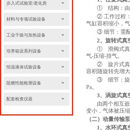
步入式试验室/老化房
①
结构：由
②
工作过程
材料与专项试验设备
气缸容积缩小，
③
细节：需
工业干燥与加热设备
2、
旋转式真
①
滑阀式真
培养箱设系列设备
气-压缩-排气。
②
旋片式真
恒温液体试验设备
容积随旋转先增
③
细节：旋
阻燃性能检测设备
Pa。
3、
涡旋式真
配套检查仪器
由两个相互嵌
变小，气体被压
（二）动量传输
1、
水环式真