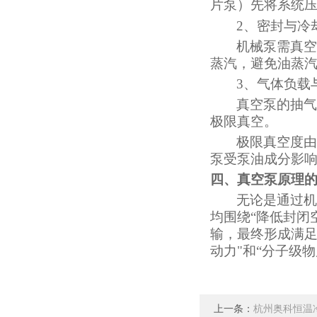
片泵）先将系统
2、
密封与冷
机械泵需真空
蒸汽，避免油蒸
3、
气体负载
真空泵的抽气
极限真空。
极限真空度由
泵受泵油成分影
四
、真空泵原理
无论是通过机
均围绕“降低封闭
输，最终形成满
动力"和“分子级
上一条：
杭州奥科恒温