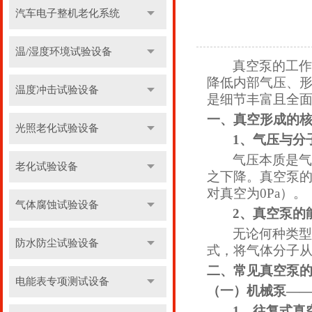
汽车电子整机老化系统
温/湿度环境试验设备
真空泵的工作
降低内部气压、
温度冲击试验设备
是细节丰富且全
一、真空形成的
光照老化试验设备
1、
气压与分
气压本质是气
老化试验设备
之下降。真空泵
对真空为0Pa）。
气体腐蚀试验设备
2、
真空泵的
无论何种类型
防水防尘试验设备
式，将气体分子
二、常见真空泵
电能表专项测试设备
（一）机械泵
—
1、
往复式真