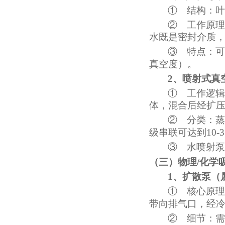
①
结构：叶
②
工作原理
水既是密封介质
③
特点：可
真空度）。
2、
喷射式真
①
工作逻辑
体，混合后经扩
②
分类：蒸
级串联可达到10-3
③
水喷射泵
（三）物理
/化学
1、
扩散泵（
①
核心原理
带向排气口，经
②
细节：需