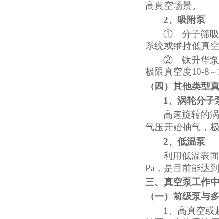
高真空场景。
2、
吸附泵
①
分子筛吸
系统或维持低真
②
钛升华泵
极限真空度10-8
～
（四）
其他类型
1、
涡轮分子
高速旋转的涡
气压开始抽气，极限
2、
低温泵
利用低温表面
Pa，是目前能达
三、真空泵工作
（一）
前级泵与
1、
高真空或