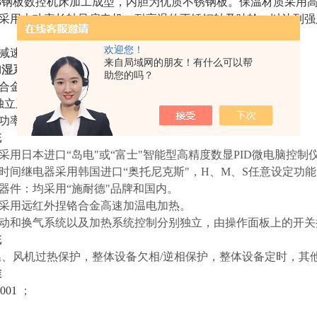
3
钢板数控机床加工成型，内胆为优质不锈钢板。保温材质采用
采用大功率长轴风扇电机，耐高温的不锈钢轴及叶轮，以达到强
。
欢迎您！
减速电机驱动，可以旋转。
来自局域网的朋友！有什么可以帮
加湿系统
助您的吗？
合金高速加温电热丝
.
独立系统
.
功率均由微电脑演算，以达高精度及高效率之用电效益
统
：采用日本进口“岛电"或“富士"智能型高精度数显PID微电脑控
：时间继电器采用韩国进口“奥托尼克斯"，H、M、S任意设定功
元器件：均采用“施耐德"品牌和国内。
：采用远红外捏铬合金高速加温电加热。
转动和换气系统以及加热系统控制分别独立，由操作面板上的开关
统
温、风机过热保护，整体设备欠相/逆相保护，整体设备定时，其
准
001
；