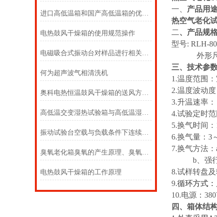
一、
产品用
进口高低温箱和国产高低温箱的优缺点
热空气老化
二
、
产品规
电热鼓风干燥箱的使用规范操作
型号: RLH-8
电磁吸合式振动台对样品进行相关振动的试验
外形尺寸：16
三、技术参
何为超声波气相清洗机
1.温度范围：
2.温度波动度
奥科电热恒温鼓风干燥箱的送风方式？
3.升温速率： 
高低温交变湿热试验箱与高低温湿热试验箱有什么区别？？
4.试验定时范
5.换气时间：
振动试验台空载与负载条件下连续工作时间的检定方法
6.换气量：3
7.换气方法
臭氧老化箱臭氧的产生原理、臭氧浓度检测方法
b、强行换
8.试样转盘及
电热鼓风干燥箱的工作原理
9.
循环方式：
10.电源：3
四、箱体结