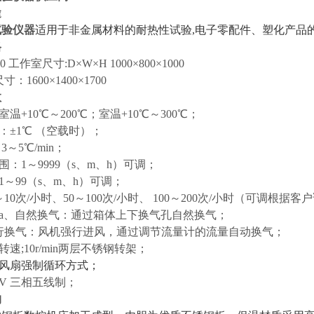
途
试验仪器
适用于非金属材料的耐热性试验,
电子零配件、塑化产品
格
00 工作室尺寸:D×W×H 1000×800×1000
00×1400×1700
数
室温+10℃～200℃；室温+10℃～300℃；
：±1℃ （空载时）；
3～5℃/min；
围：1～9999（s、m、h）可调；
1～99（s、m、h）可调；
～10次/小时、50～100次/小时、 100～200次/小时（可调根据
：a、自然换气：通过箱体上下换气孔自然换气；
气：风机强行进风，通过调节流量计的流量自动换气；
转速;10r/min两层不锈钢转架；
风扇强制循环方式；
80V 三相五线制；
构