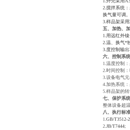
1.
外壳采用
A
2.
搅拌系统：
换气量可调
3.
样品架采用
五、加热、
1.
用远红外镍
2.
温、换气*
3.
度控制输出
六、控制系
1.温度控制
2.时间控制
3.设备电气
4.加热系统
5.样品架的
七、保护系
整体设备超
八、执行标
1.
GB/T3512-2
2.
JB/T7444
;