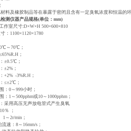
途
属材料及橡胶制品等在暴露于密闭且含有一定臭氧浓度和恒温的
检测仪器产品规格(单位：mm)
 工作室尺寸:D×W×H 500×600×810
00×1120×1780
0℃～70℃；
65%R.H；
：±0.5℃；
：±2%；
+2% -3%R.H；
：≤±2℃；
围：0～999小时；
：1～500pphm或10～1000pphm；
器：采用高压无声放电管式产生臭氧
10％ ；
1～2r/min；
的流速：8～16mm/s；