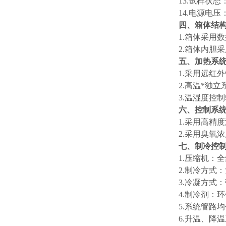
13.试样状
14.电源电压：
四、箱体结
1.箱体采用
2.箱体内胆
五、加热系
1.采用远红
2.高温*独
3.温湿度控
六、控制系
1.采用高精
2.采用臭氧
七、制冷控
1.压缩机：
2.制冷方式
3.冷凝方式
4.制冷剂：
5.系统管路均
6.升温、降