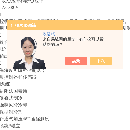
态：动态拉伸和静态拉伸；
AC380V；
构
数控机床加工成型，造型美观大方，无反作用门拉手，操作简便。
采用进口高级不锈钢板，箱体外胆采用A3钢板喷塑，增加了外观
欢迎您！
统
来自局域网的朋友！有什么可以帮
外镍合金高速加温电加热器；
助您的吗？
立系统，不影响低温试验、高温试验及交变湿热；
制输出功率均由微电脑演算，以达高精度控温控湿的效果；
统
度温湿度可编程控制器；
浓度控制器和传感器；
制系统
全封闭法国泰康
：复叠式制冷
：强制风冷冷却
环保型制冷剂
作通气加压48H捡漏测试.
温系统*独立