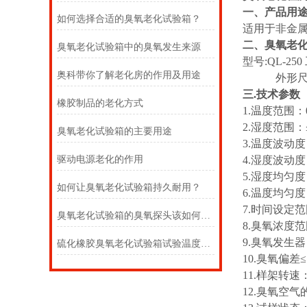
一、产品用
如何选择合适的臭氧老化试验箱？
适用于非金
二、臭氧老化
臭氧老化试验箱中的臭氧发生来源
型号:QL-250
奥科带你了解老化房的作用及用途
外形尺寸：11
三.技术参数
橡胶制品的老化方式
1.温度范围：
2.湿度范围：≤
臭氧老化试验箱的主要用途
3.温度波动度
驱动电源老化的作用
4.湿度波动度
5.湿度均匀度：
如何让臭氧老化试验箱持久耐用？
6.温度均匀度
7.时间设定范
臭氧老化试验箱的臭氧探头该如何选择
8.臭氧浓度范围
9.臭氧发生
硫化橡胶臭氧老化试验箱试验温度的选择
10.臭氧偏差≤
11.样架转速： 
12.臭氧空气