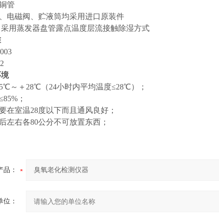
媒铜管
器、电磁阀、贮液筒均采用进口原装件
： 采用蒸发器盘管露点温度层流接触除湿方式
准
2003
92
环境
5℃～＋28℃（24小时内平均温度≤28℃）；
≤85%；
需要在室温28度以下而且通风良好；
前后左右各80公分不可放置东西；
产品：
单位：