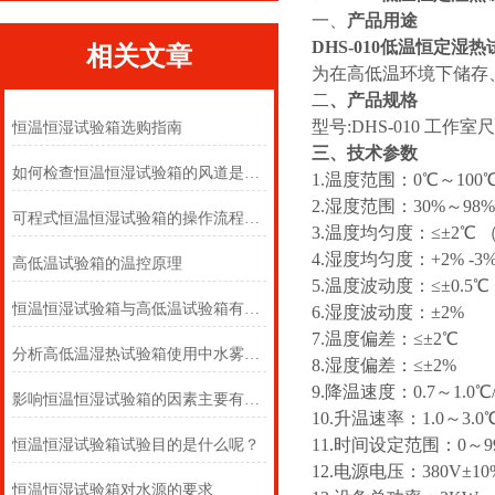
一、
产品用途
DHS-010低温恒定湿
相关文章
为在高低温环境下储存
二
、
产品规格
型号:DHS-010 工作室尺寸
恒温恒湿试验箱选购指南
三、技术参数
如何检查恒温恒湿试验箱的风道是否堵塞？
1.温度范围：0℃～100
2.湿度范围：30%～98
可程式恒温恒湿试验箱的操作流程和使用规范
3.温度均匀度：≤±2℃
4.湿度均匀度：+2% -3%
高低温试验箱的温控原理
5.温度波动度：≤±0.5
恒温恒湿试验箱与高低温试验箱有什么区别？
6.湿度波动度：±2%
7.温度偏差：≤±2℃
分析高低温湿热试验箱使用中水雾产生原因奥科
8.湿度偏差：≤±2%
9.降温速度：0.7～1.0℃/
影响恒温恒湿试验箱的因素主要有哪些
10.升温速率：1.0～3.0℃
11.时间设定范围：0～9
恒温恒湿试验箱试验目的是什么呢？
12.电源电压：380V±10
恒温恒湿试验箱对水源的要求