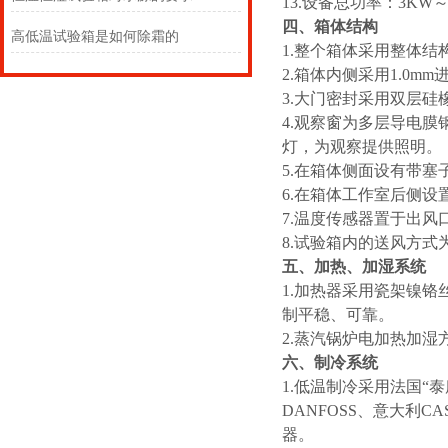
13.设备总功率：3KW～1
四、箱体结构
高低温试验箱是如何除霜的
1.整个箱体采用整体结
2.箱体内侧采用1.0m
3.大门密封采用双层硅
4.观察窗为多层导电膜
灯，为观察提供照明。
5.在箱体侧面设有带塞
6.在箱体工作室后侧
7.温度传感器置于出风
8.试验箱内的送风方式
五、加热、加湿系统
1.加热器采用瓷架镍
制平稳、可靠。
2.蒸汽锅炉电加热加湿
六、制冷系统
1.低温制冷采用法国“泰
DANFOSS、意大利
器。