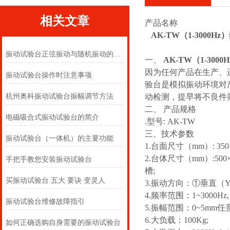
相关文章
产品名称
AK-TW（1-3000
振动试验台正弦振动与随机振动的区别
一、
AK-TW（1-30
因为任何产品在生产、
振动试验台操作时注意事项
验台是模拟振动环境对
杭州奥科振动试验台振幅调节方法
动检测，提早将不良件
二、
产品规格
电磁吸合式振动试验台的简介
.型号: AK-TW
三、技术参数
振动试验台（一体机）的主要功能
1.台面尺寸（mm）: 350×35
2.台体尺寸（mm）:50
手把手教您安装振动试验台
槽;
买振动试验台 五大 要诀 变灵人
3.振动方向：①垂直（Y
4.频率范围：1~3000Hz
振动试验台维修故障指引
5.振幅范围：0~5mm任
6.大负载：100Kg;
如何正确选购自身需要的振动试验台