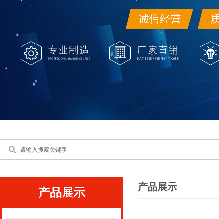
产品展示
产品展示