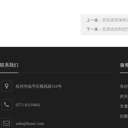
上一条：
西安摆管淋雨
下一条：
双系统控制型
联系我们
服
杭州市临平区顺风路516号
良好
的关
0571-81110661
常重
到重
aoke@hzaoc.com