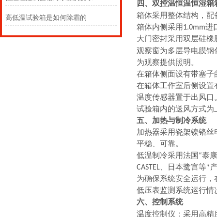
四、双控温恒温恒湿箱
，配
箱体采用整体结构
高低温试验箱是如何除霜的
箱体内侧采用1.0mm进
大门密封采用双层硅橡
观察窗为多层导电膜钢
为观察提供照明。
在箱体侧面设有带塞子
在箱体工作室后侧设置
温度传感器置于出风口
试验箱内的送风方式为
五、加热与制冷系统
加热器采用瓷架镍铬丝
平稳、可靠。
低温制冷采用法国“泰
CASTEL、日本鹭宫等*
为确保系统安全运行，
低压表监测系统运行情
六、控制系统
温度控制仪：采用高精