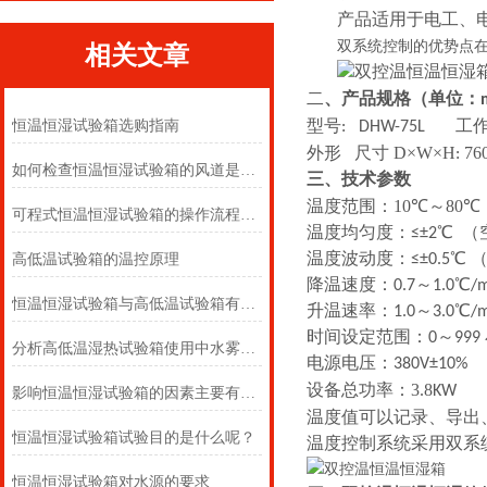
产品适用于电工、
双系统控制的优势点
相关文章
二
、产品规格（单位：
恒温恒湿试验箱选购指南
型号:
DHW-75L
工
D
×
W
×
H
76
外形
尺寸
:
如何检查恒温恒湿试验箱的风道是否堵塞？
三、技术参数
10
80
温度范围：
℃～
℃
可程式恒温恒湿试验箱的操作流程和使用规范
温度均匀度：≤±2℃ 
高低温试验箱的温控原理
温度波动度：≤±0.5℃
降温速度：0.7～1.0℃/m
恒温恒湿试验箱与高低温试验箱有什么区别？
升温速率：1.0～3.0℃/m
时间设定范围：0～999
分析高低温湿热试验箱使用中水雾产生原因奥科
电源电压：380V±10%
3.8
设备总功率：
KW
影响恒温恒湿试验箱的因素主要有哪些
温度值可以记录、导出
恒温恒湿试验箱试验目的是什么呢？
温度控制系统采用双系
恒温恒湿试验箱对水源的要求